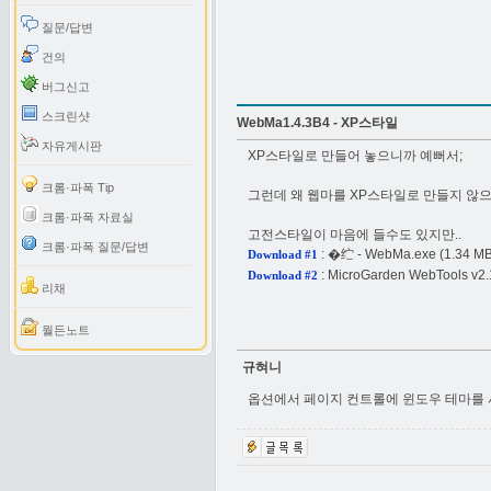
질문/답변
건의
버그신고
스크린샷
WebMa1.4.3B4 - XP스타일
자유게시판
XP스타일로 만들어 놓으니까 예뻐서;
크롬·파폭 Tip
그런데 왜 웹마를 XP스타일로 만들지 않
크롬·파폭 자료실
고전스타일이 마음에 들수도 있지만..
크롬·파폭 질문/답변
:
�纻 - WebMa.exe
(1.34 MB
Download #1
:
MicroGarden WebTools v2.1 
Download #2
리채
월든노트
규혀니
옵션에서 페이지 컨트롤에 윈도우 테마를 