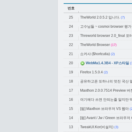
번호
25
TheWorld 2.0.5.2 입니다.
(7)
24
고수님들 ~ cosmoi browser 
23
Threworld browser 2.0_fina
22
TheWorld Browser
(17)
21
쇼커샤 ($hortcutia)
(2)
20
WebMa1.4.3B4 - XP스타일
(
19
Firefox 1.5.0.4
(2)
18
공유하고픈 또하나의 멋진 국산
17
Maxthon 2.0.0.7514 Preview
16
여기에다 쓰면 안되는줄 알지만 
15
[펌] Maxthon 브라우저 VS 웹마
(
14
[펌] Avant / Jw / Green 브라우
13
TweakUI.Kor(비설치)
(3)