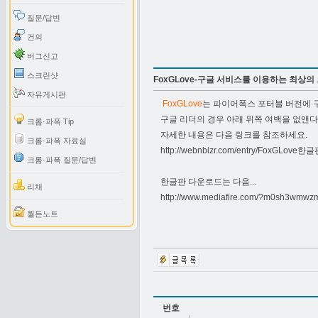
질문/답변
건의
버그신고
스크린샷
FoxGLove-구글 서비스를 이용하는 최상의
자유게시판
FoxGLove
는 파이어폭스 포터블 버전에 
구글 리더의 경우 아래 위쪽 여백을 없앤다
크롬·파폭 Tip
자세한 내용은 다음 링크를 참조하세요.
크롬·파폭 자료실
http://webnbizr.com/entry/FoxG
크롬·파폭 질문/답변
한글판 다운로드는 다음...
리채
http://www.mediafire.com/?m0sh3wmwz
월든노트
번호