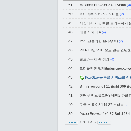
51
Maxthon Browser 3.0.1 Alpha
(4)
50
파이어폭스 v3.5.2 포터블
(2)
49
세상에서 가장 빠른 브라우저 라는데..L
48
애플 사파리 4
(4)
47
iron (크롬기반 브라우져)
(2)
46
VB.NET및 VJ++으로 만든 간단
45
웹브라우저 총 정리
(4)
44
트리플엔진 탑재(trident,gecko,webk
43
FoxGLove-구글 서비스를
42
Slim Browser v4.11 Build 009 B
41
인터넷 익스플로러8 베타2 한글
40
구글 크롬 0.2.149.27 포터블
(2)
39
"Acoo Browser" v1.87 Build 584
1
3
4
5
2