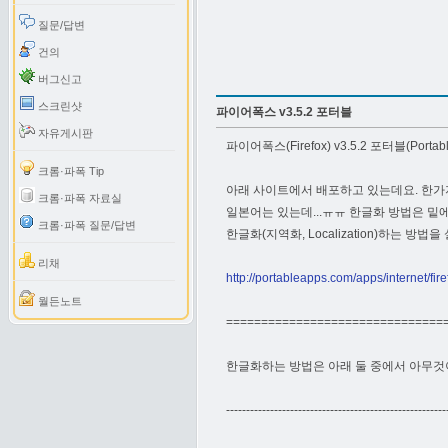
질문/답변
건의
버그신고
스크린샷
파이어폭스 v3.5.2 포터블
자유게시판
파이어폭스(Firefox) v3.5.2 포터블(Portabl
크롬·파폭 Tip
아래 사이트에서 배포하고 있는데요. 한가
크롬·파폭 자료실
일본어는 있는데...ㅠㅠ 한글화 방법은 밑
크롬·파폭 질문/답변
한글화(지역화, Localization)하는 
리채
http://portableapps.com/apps/internet/fir
월든노트
===============================
한글화하는 방법은 아래 둘 중에서 아무것이나
-------------------------------------------------------