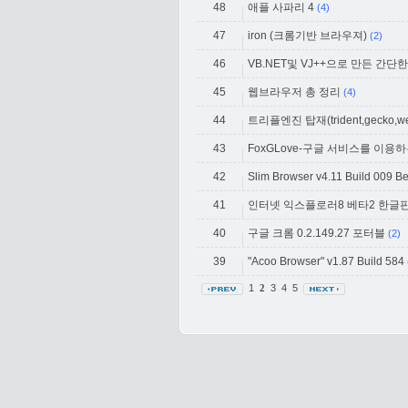
48
애플 사파리 4
(4)
47
iron (크롬기반 브라우져)
(2)
46
VB.NET및 VJ++으로 만든 간단
45
웹브라우저 총 정리
(4)
44
트리플엔진 탑재(trident,gecko,webk
43
FoxGLove-구글 서비스를 이용
42
Slim Browser v4.11 Build 009 B
41
인터넷 익스플로러8 베타2 한글
40
구글 크롬 0.2.149.27 포터블
(2)
39
"Acoo Browser" v1.87 Build 584
1
3
4
5
2