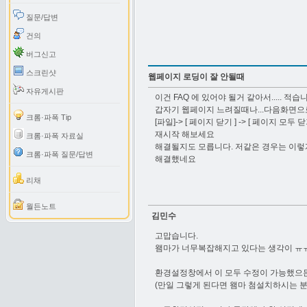
질문/답변
건의
버그신고
스크린샷
웹페이지 로딩이 잘 안될때
자유게시판
이건 FAQ 에 있어야 될거 같아서..... 적습
갑자기 웹페이지 느려질때나...다음화면으로
크롬·파폭 Tip
[파일]-> [ 페이지 닫기 ] -> [ 페이지 모
재시작 해보세요
크롬·파폭 자료실
해결될지도 모릅니다. 저같은 경우는 이렇
크롬·파폭 질문/답변
해결했네요
리채
월든노트
김민수
고맙습니다.
왬마가 너무복잡해지고 있다는 생각이 ㅠㅠ.
환경설정창에서 이 모두 수정이 가능했으믄.
(만일 그렇게 된다면 왬마 첨설치하시는 