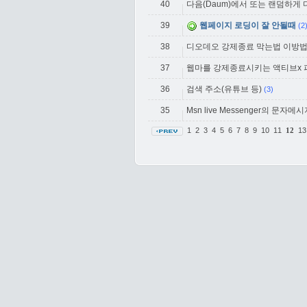
40
다음(Daum)에서 또는 랜덤하게
39
웹페이지 로딩이 잘 안될때
(2
38
디오데오 강제종료 막는법 이방
37
웹마를 강제종료시키는 액티브x 
36
검색 주소(유튜브 등)
(3)
35
Msn live Messenger의 문자
1
2
3
4
5
6
7
8
9
10
11
1
12