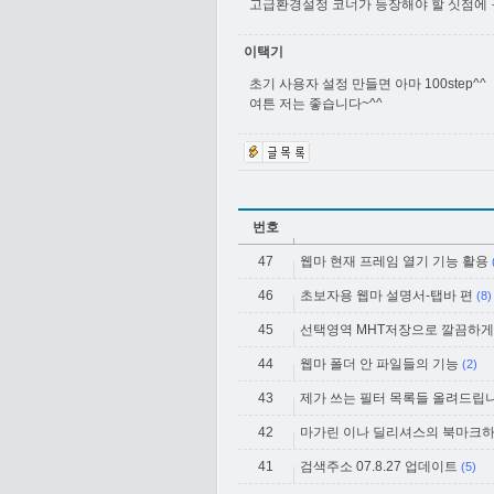
고급환경설정 코너가 등장해야 할 싯점에
이택기
초기 사용자 설정 만들면 아마 100step^^
여튼 저는 좋습니다~^^
번호
47
웹마 현재 프레임 열기 기능 활용
46
초보자용 웹마 설명서-탭바 편
(8)
45
선택영역 MHT저장으로 깔끔하게
44
웹마 폴더 안 파일들의 기능
(2)
43
제가 쓰는 필터 목록들 올려드립니
42
마가린 이나 딜리셔스의 북마크하
41
검색주소 07.8.27 업데이트
(5)