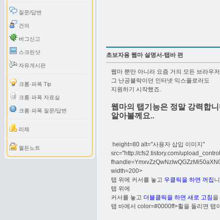
질문/답변
건의
버그신고
스크린샷
초보자용 웹마 설명서-탭바 편
자유게시판
웹마 뿐만 아니라 요즘 거의 모든 브라우
그 난공불락이던 인터넷 익스플로러도
크롬·파폭 Tip
지원하기 시작했죠.
크롬·파폭 자료실
웹마의 탭기능은 정말 강력합니
크롬·파폭 질문/답변
알아볼께요..
리채
height=80 alt="사용자 삽입 이미지"
월든노트
src="http://cfs2.tistory.com/upload_contr
fhandle=YmxvZzQwNzIwQGZzMi50aX
width=200>
탭 위에 커서를 놓고
우클릭을 하면 꺼집
니
탭 위에
커서를 놓고
더블클릭을 하면 새로 고침
을
탭 바에서
color=#0000ff>휠을 돌리면 