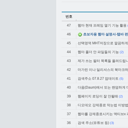
번호
47
웹마 현재 프레임 열기 기능 활용
46
초보자용 웹마 설명서-탭바 편
45
선택영역 MHT저장으로 깔끔하게
44
웹마 폴더 안 파일들의 기능
(2)
43
제가 쓰는 필터 목록들 올려드립니
42
마가린 이나 딜리셔스의 북마크하
41
검색주소 07.8.27 업데이트
(5)
40
다음(Daum)에서 또는 랜덤하게
39
웹페이지 로딩이 잘 안될때
(2)
38
디오데오 강제종료 막는법 이방
37
웹마를 강제종료시키는 액티브x 
36
검색 주소(유튜브 등)
(3)