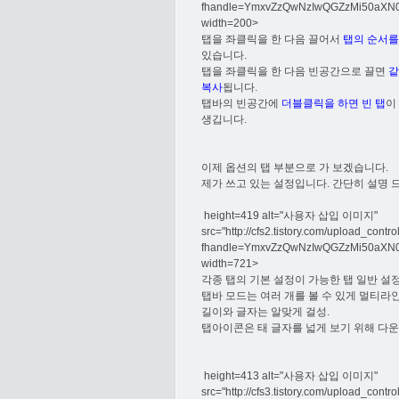
fhandle=YmxvZzQwNzIwQGZzMi50aX
width=200>
탭을 좌클릭을 한 다음 끌어서
탭의 순서를
있습니다.
탭을 좌클릭을 한 다음 빈공간으로 끌면
같
복사
됩니다.
탭바의 빈공간에
더블클릭을 하면 빈 탭
이
생깁니다.
이제 옵션의 탭 부분으로 가 보겠습니다.
제가 쓰고 있는 설정입니다. 간단히 설명 
height=419 alt="사용자 삽입 이미지"
src="http://cfs2.tistory.com/upload_contr
fhandle=YmxvZzQwNzIwQGZzMi50aXN
width=721>
각종 탭의 기본 설정이 가능한 탭 일반 설
탭바 모드는 여러 개를 볼 수 있게 멀티라
길이와 글자는 알맞게 걸성.
탭아이콘은 태 글자를 넓게 보기 위해 다운
height=413 alt="사용자 삽입 이미지"
src="http://cfs3.tistory.com/upload_contr