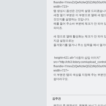
fhandle=YmxvZzQwNzIwQGZzMy50aX
width=723>
탭 생성시 옵션은 간단히 설명 드리겠습니
새창 열기 부분은 이 부분으로 열때 새 탭
것인지를 설명하는 것입니다.
예를 들어 주소바 부분에 체크가 안 되어 
의미죠.
새 창으로 열때 활성화는 체크가 안 되어
지금 설정으로는
즐겨찾기를 열거나 주소 입력을 해서 열거나
height=421 alt="사용자 삽입 이미지"
src="http://cfs3.tistory.com/upload_contr
fhandle=YmxvZzQwNzIwQGZzMy50aX
width=727>
이 부분은 탭의 색상을 지정해 주는 부분
쉽더라구요.
김주건
편집이 좀 깨졌네요. 원본을 보시고 싶으시면