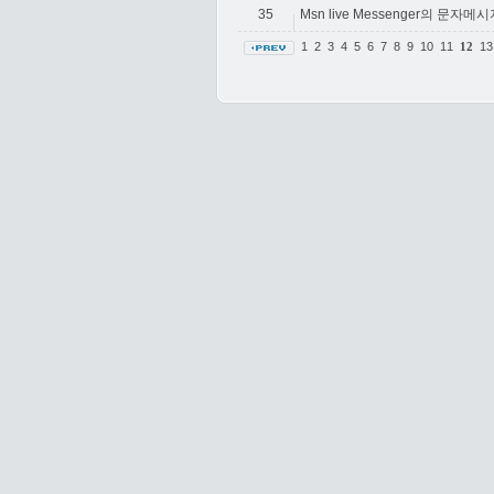
35
Msn live Messenger의 문자
1
2
3
4
5
6
7
8
9
10
11
1
12