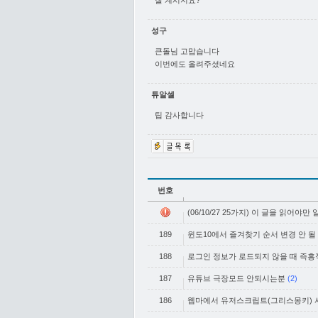
잘 계시지요?
성구
큰돌님 고맙습니다
이번에도 올려주셨네요
튜알셀
팁 감사합니다
번호
(06/10/27 25가지) 이 글을 읽어야만
189
윈도10에서 즐겨찾기 순서 변경 안 될 때
188
로그인 정보가 로드되지 않을 때 즉흥
187
유튜브 극장모드 안되시는분
(2)
186
웹마에서 유저스크립트(그리스몽키) 