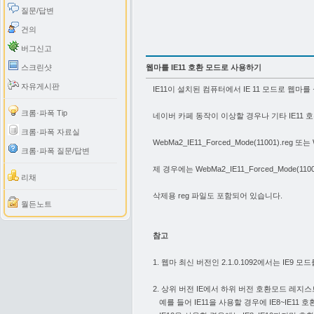
질문/답변
건의
버그신고
스크린샷
웹마를 IE11 호환 모드로 사용하기
자유게시판
IE11이 설치된 컴퓨터에서 IE 11 모드로 웹
크롬·파폭 Tip
네이버 카페 동작이 이상할 경우나 기타 IE11 
크롬·파폭 자료실
WebMa2_IE11_Forced_Mode(11001).reg 
크롬·파폭 질문/답변
제 경우에는 WebMa2_IE11_Forced_Mode(1
리채
삭제용 reg 파일도 포함되어 있습니다.
월든노트
참고
1. 웹마 최신 버전인 2.1.0.1092에서는 IE9
2. 상위 버전 IE에서 하위 버전 호환모드 레
예를 들어 IE11을 사용할 경우에 IE8~IE11 