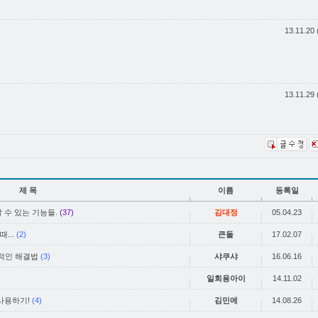
13.11.20 
13.11.29 
제 목
이름
등록일
 알 수 있는 기능들.
(37)
김대정
05.04.23
...
(2)
큰돌
17.02.07
적인 해결법
(3)
샤쿠샤
16.06.16
일회용아이
14.11.02
사용하기!
(4)
김민에
14.08.26