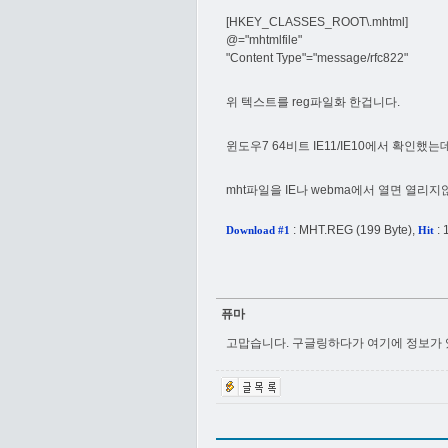
[HKEY_CLASSES_ROOT\.mhtml]
@="mhtmlfile"
"Content Type"="message/rfc822"
위 텍스트를 reg파일화 한겁니다.
윈도우7 64비트 IE11/IE10에서 확인했
mht파일을 IE나 webma에서 열면 열
:
MHT.REG
(199 Byte),
: 
Download #1
Hit
퓨마
고맙습니다. 구글링하다가 여기에 정보가 