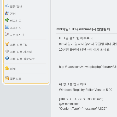
질문/답변
건의
버그신고
스크린샷
mht파일이 IE나 webma에서 안열릴 때
자유게시판
IE11을 설치 한 이후부터
mht파일이 열리지 않아서 구글링 하다 찾
크롬·파폭 Tip
10년된 글인데 해봤는데 이게 되네요
크롬·파폭 자료실
크롬·파폭 질문/답변
http://qaos.com/viewtopic.php?forum=3&
리채
월든노트
위 링크를 참고 하여
Windows Registry Editor Version 5.00
[HKEY_CLASSES_ROOT\.mht]
@="mhtmlfile"
"Content Type"="message/rfc822"