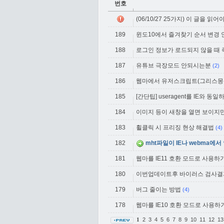
번호
(06/10/27 25가지) 이 글을 읽
189
윈도10에서 즐겨찾기 순서 변경 안 
188
로그인 정보가 로드되지 않을 때
187
유튜브 극장모드 안되시는분
(2)
186
웹마에서 유저스크립트(그리스몽키
185
[간단팁] useragent를 IE와 동
184
이미지 등이 새창을 열면 보이지만
183
휠클릭 시 프리징 현상 해결법
(4)
182
mht파일이 IE나 webma에서
181
웹마를 IE11 호환 모드로 사용하
180
이번업데이트후 바이러스 검사결
179
버그 줄이는 방법
(4)
178
웹마를 IE10 호환 모드로 사용하
2
3
4
5
6
7
8
9
10
11
12
1
1