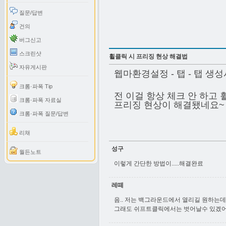
질문/답변
건의
버그신고
스크린샷
휠클릭 시 프리징 현상 해결법
자유게시판
웹마환경설정 - 탭 - 탭 생성
크롬·파폭 Tip
전 이걸 항상 체크 안 하고
크롬·파폭 자료실
프리징 현상이 해결됐네요
크롬·파폭 질문/답변
리채
성구
월든노트
이렇게 간단한 방법이.....해결완료
레떼
음.. 저는 백그라운드에서 열리길 원하는데
그래도 쉬프트클릭에서는 벗어날수 있겠어