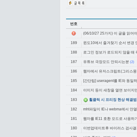
번호
(06/10/27 25가지) 이 글을 읽
189
윈도10에서 즐겨찾기 순서 변경 안 
188
로그인 정보가 로드되지 않을 때
187
유튜브 극장모드 안되시는분
(2)
186
웹마에서 유저스크립트(그리스몽키
185
[간단팁] useragent를 IE와 동
184
이미지 등이 새창을 열면 보이지만
183
휠클릭 시 프리징 현상 해결법
182
mht파일이 IE나 webma에서 안
181
웹마를 IE11 호환 모드로 사용하
180
이번업데이트후 바이러스 검사결