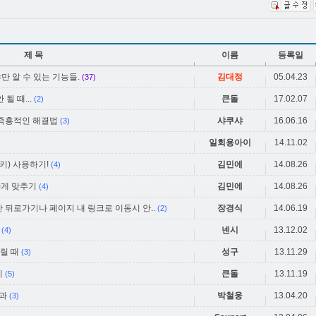
제 목
이름
등록일
어야만 알 수 있는 기능들.
김대정
05.04.23
(37)
될 때...
큰돌
17.02.07
(2)
 즉흥적인 해결법
샤쿠샤
16.06.16
(3)
일회용아이
14.11.02
) 사용하기!
김민에
14.08.26
(4)
일하게 맞추기
김민에
14.08.26
(4)
 뒤로가기나 페이지 내 링크로 이동시 안..
장경식
14.06.19
(2)
넨시
13.12.02
(4)
열릴 때
성구
13.11.29
(3)
기
큰돌
13.11.19
(5)
과
박철웅
13.04.20
(3)