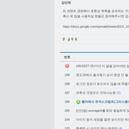
김민에
위 코멘트 관련해서 호환성 목록을 공유하는 구
혹시 위 팁을 사용하실 분들은 참여해주시면 
https://docs.google.com/spreadsheets/d/1
번호
(06/10/27 25가지) 이 글을 읽어야만
189
윈도10에서 즐겨찾기 순서 변경 안 될 때
188
로그인 정보가 로드되지 않을 때 즉흥
187
유튜브 극장모드 안되시는분
(2)
186
웹마에서 유저스크립트(그리스몽키
185
[간단팁] useragent를 IE와 동일하게
184
이미지 등이 새창을 열면 보이지만 뒤로
183
휠클릭 시 프리징 현상 해결법
(4)