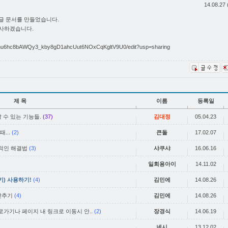
14.08.27 
글 문서를 만들었습니다.
감사하겠습니다.
O_zhu6hc8bAWQy3_kby8gD1ahcUut6NOxCqKgltV9U0/edit?usp=sharing
제 목
이름
등록일
 알 수 있는 기능들.
(37)
김대정
05.04.23
...
(2)
큰돌
17.02.07
적인 해결법
(3)
샤쿠샤
16.06.16
일회용아이
14.11.02
) 사용하기!
(4)
김민에
14.08.26
 맞추기
(4)
김민에
14.08.26
가기나 페이지 내 링크로 이동시 안..
(2)
장경식
14.06.19
넨시
13.12.02