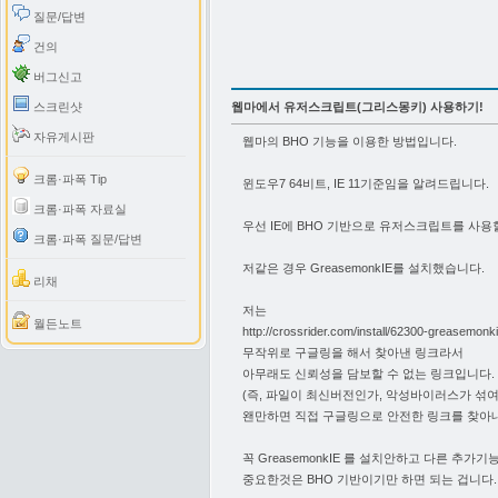
질문/답변
건의
버그신고
스크린샷
웹마에서 유저스크립트(그리스몽키) 사용하기!
자유게시판
웹마의 BHO 기능을 이용한 방법입니다.
크롬·파폭 Tip
윈도우7 64비트, IE 11기준임을 알려드립니다.
크롬·파폭 자료실
우선 IE에 BHO 기반으로 유저스크립트를 사용
크롬·파폭 질문/답변
저같은 경우 GreasemonkIE를 설치했습니다.
리채
저는
월든노트
http://crossrider.com/install/62300-greasemonk
무작위로 구글링을 해서 찾아낸 링크라서
아무래도 신뢰성을 담보할 수 없는 링크입니다.
(즉, 파일이 최신버전인가, 악성바이러스가 섞여
왠만하면 직접 구글링으로 안전한 링크를 찾아
꼭 GreasemonkIE 를 설치안하고 다른 추가
중요한것은 BHO 기반이기만 하면 되는 겁니다.