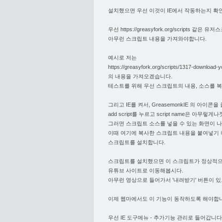
설치했으면 우선 이것이 IE에서 작동하는지 확
우선
https://greasyfork.org/scripts
같은 유저스
아무런 스크립트 내용을 가져와야합니다.
예시로 저는
https://greasyfork.org/scripts/1317-download
의 내용을 가져오겠습니다.
테스트를 위해 우선 스크립트의 내용, 소스를 
그리고 IE를 켜서, GreasemonkIE 의 아이콘
add script를 누르고 script name은 아무렇게나
그러면 스크립트 소스를 넣을 수 있는 화면이 
이때 여기에 복사한 스크립트 내용을 붙여넣기 
스크립트를 설치합니다.
스크립트를 설치했으면 이 스크립트가 정상적으
유튜브 사이트로 이동해봅시다.
아무런 영상으로 들어가서 '내려받기' 버튼이 있
이제 웹마에서도 이 기능이 동작하도록 해야합
우선 IE 도구메뉴 - 추가기능 관리로 들어갑니다