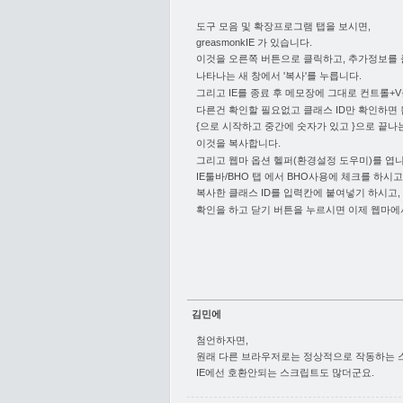
도구 모음 및 확장프로그램 탭을 보시면,
greasmonkIE 가 있습니다.
이것을 오른쪽 버튼으로 클릭하고, 추가정보를 
나타나는 새 창에서 '복사'를 누릅니다.
그리고 IE를 종료 후 메모장에 그대로 컨트롤+V
다른건 확인할 필요없고 클래스 ID만 확인하면 
{으로 시작하고 중간에 숫자가 있고 }으로 끝나
이것을 복사합니다.
그리고 웹마 옵션 헬퍼(환경설정 도우미)를 엽니
IE툴바/BHO 탭 에서 BHO사용에 체크를 하시고
복사한 클래스 ID를 입력칸에 붙여넣기 하시고, 
확인을 하고 닫기 버튼을 누르시면 이제 웹마에
김민에
첨언하자면,
원래 다른 브라우저로는 정상적으로 작동하는
IE에선 호환안되는 스크립트도 많더군요.