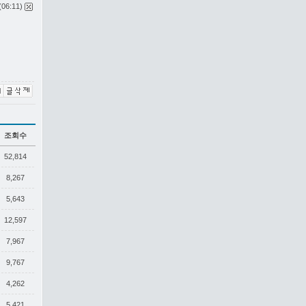
(06:11)
조회수
52,814
8,267
5,643
12,597
7,967
9,767
4,262
5,421