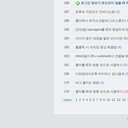
188
로그인 정보가 로드되지 않을 때 
187
유튜브 극장모드 안되시는분
(2)
186
웹마에서 유저스크립트(그리스몽키) 
185
[간단팁] useragent를 IE와 동일하게
184
이미지 등이 새창을 열면 보이지만 뒤로
183
휠클릭 시 프리징 현상 해결법
(4)
182
mht파일이 IE나 webma에서 안열릴 
181
웹마를 IE11 호환 모드로 사용하기
(5)
180
이번업데이트후 바이러스 검사결과
(3
179
버그 줄이는 방법
(4)
178
웹마를 IE10 호환 모드로 사용하기
(11
2
3
4
5
6
7
8
9
10
11
12
13
1