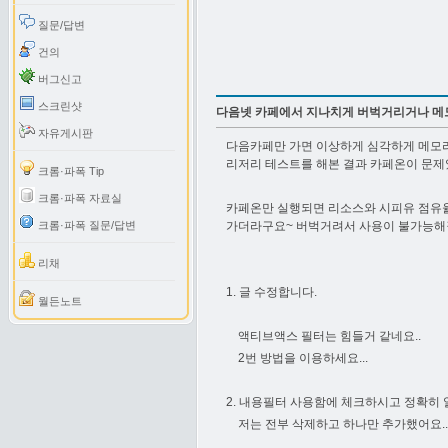
질문/답변
건의
버그신고
스크린샷
다음넷 카페에서 지나치게 버벅거리거나 메모
자유게시판
다음카페만 가면 이상하게 심각하게 메모
리저리 테스트를 해본 결과 카페온이 문제
크롬·파폭 Tip
크롬·파폭 자료실
카페온만 실행되면 리소스와 시피유 점유율
크롬·파폭 질문/답변
가더라구요~ 버벅거려서 사용이 불가능해
리채
1. 글 수정합니다.
월든노트
액티브액스 필터는 힘들거 같네요..
2번 방법을 이용하세요...
2. 내용필터 사용함에 체크하시고 정확히
저는 전부 삭제하고 하나만 추가했어요...