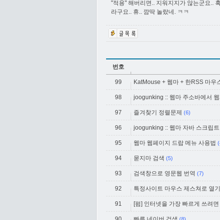
"적용" 해버리면.. 지워지지가 않는군요.
라구요.. 휴.. 깜딱 놀랐네. ㅋㅋ
번호
99
KatMouse + 웹마 + 한RSS
98
joogunking :: 웹마 주소바에
97
즐겨찾기 정렬문제
(6)
96
joogunking :: 웹마 자바 스크
95
웹마 웹페이지 드랍 메뉴 사용법
(
94
묻지마 검색
(5)
93
검색창으로 영문웹 번역
(7)
92
특정사이트 마우스 제스쳐로 열
91
[펌] 인터넷을 가장 빠르게 쓰려면
90
빠른 네이버 검색
(8)