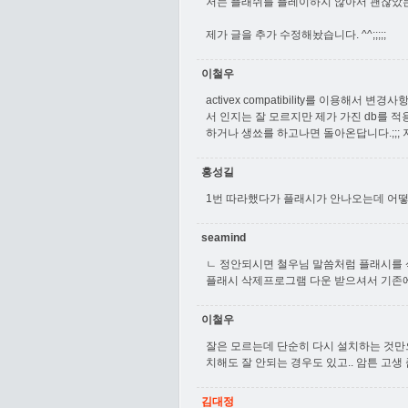
저는 플래쉬를 플레이하지 않아서 괜찮았는
제가 글을 추가 수정해놨습니다. ^^;;;;;
이철우
activex compatibility를 이용해서 
서 인지는 잘 모르지만 제가 가진 db를 
하거나 생쑈를 하고나면 돌아온답니다.;;;
홍성길
1번 따라했다가 플래시가 안나오는데 어떻
seamind
ㄴ 정안되시면 철우님 말씀처럼 플래시를 
플래시 삭제프로그램 다운 받으셔서 기존에
이철우
잘은 모르는데 단순히 다시 설치하는 것만으
치해도 잘 안되는 경우도 있고.. 암튼 고생 
김대정