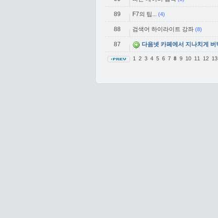
89
F7의 팁...
(4)
88
검색어 하이라이트 강좌
(8)
87
다음넷 카페에서 지나치게 버
1
2
3
4
5
6
7
9
10
11
12
1
8