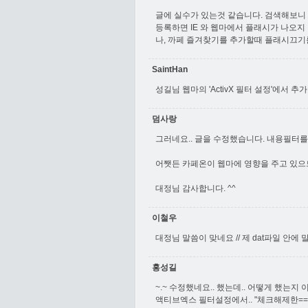
글에 실수가 있는것 같습니다. 검색해보니 d27
등록하면 IE 와 웹마에서 플래시가 나오
나, 까페 즐겨찾기를 추가할때 플래시끄기
SaintHan
성길님 웹마의 'ActivX 필터 설정'에서 
덤사랑
그러네요.. 글을 수정했습니다. 내용필터를
어쨋든 카페온이 웹마에 영향을 주고 있으
대정님 감사합니다. ^^
이철우
대정님 말씀이 맞네요 // 제 dat파일 안에 
홍성길
~.~ 수정했네요.. 했는데.. 어떻게 했는지
액티브엑스 필터설정에서.. "체크해제한==>