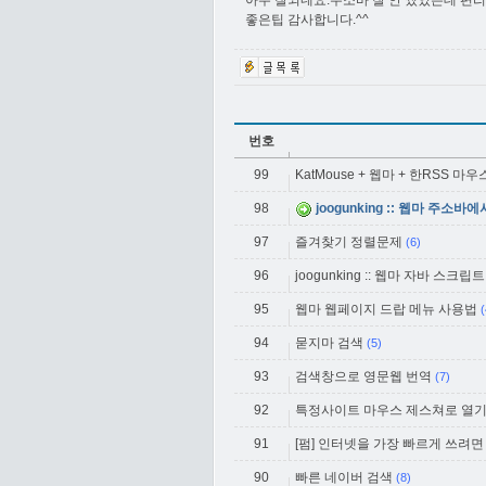
아주 잘되네요.주소바 잘 안 썼었는데 편
좋은팁 감사합니다.^^
번호
99
KatMouse + 웹마 + 한RSS
98
joogunking :: 웹마 주소
97
즐겨찾기 정렬문제
(6)
96
joogunking :: 웹마 자바 스크
95
웹마 웹페이지 드랍 메뉴 사용법
(
94
묻지마 검색
(5)
93
검색창으로 영문웹 번역
(7)
92
특정사이트 마우스 제스쳐로 열
91
[펌] 인터넷을 가장 빠르게 쓰려면
90
빠른 네이버 검색
(8)