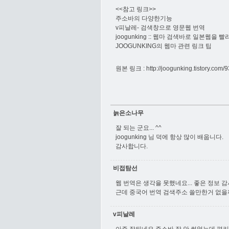
<<참고 링크>>
주소바의 다양한기능
v피날레- 검색창으로 영문웹 번역
joogunking :: 웹마 검색바로 일본웹을 빨
JOOGUNKING의 웹마 관련 링크 팁
원본 링크 :
http://joogunking.tistory.com/9
늙은소나무
잘 되는 군요... ^^
joogunking 님 덕에 항상 많이 배웁니다.
감사합니다.
비접탐선
웹 번역은 생각을 못했네요... 좋은 정보 
근데 중국어 번역 검색주소 쓸만한거 없을
v피날레