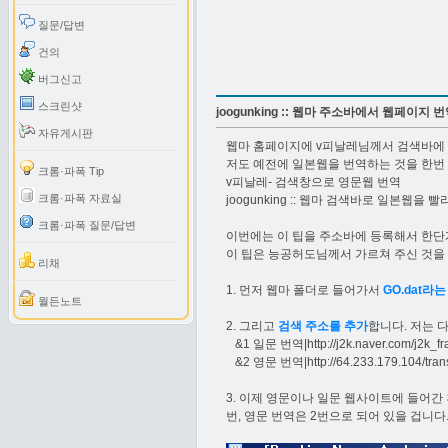
질문/답변
건의
버그신고
스크린샷
joogunking :: 웹마 주소바에서 웹페이지 
자유게시판
웹마 홈페이지에 v피날레님께서 검색바에 
저도 예전에 일본웹을 번역하는 것을 한번 
크롬·파폭 Tip
v피날레- 검색창으로 영문웹 번역
크롬·파폭 자료실
joogunking :: 웹마 검색바로 일본웹을 빨
크롬·파폭 질문/답변
이번에는 이 팁을 주소바에 등록해서 한단
이 팁은 능공허도님께서 가르쳐 주신 것을
리채
1. 먼저 웹마 폴더로 들어가서
GO.dat라
월든노트
2. 그리고
검색 주소를 추가
합니다. 저는 
&1 일문 번역|http://j2k.naver.com/j2k_fr
&2 영문 번역|http://64.233.179.104/tra
3. 이제 영문이나 일문 웹사이트에 들어간
번, 영문 번역은 2번으로 되어 있을 겁니다