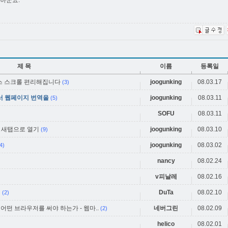
리하군요.
제 목
이름
등록일
 마우스 스크롤 편리해집니다
joogunking
08.03.17
(3)
바에서 웹페이지 번역을
joogunking
08.03.11
(5)
SOFU
08.03.11
립트 새탭으로 열기
joogunking
08.03.10
(9)
joogunking
08.03.02
4)
nancy
08.02.24
v피날레
08.02.16
기
DuTa
08.02.10
(2)
 어떤 브라우저를 써야 하는가 - 웹마..
네버그린
08.02.09
(2)
helico
08.02.01