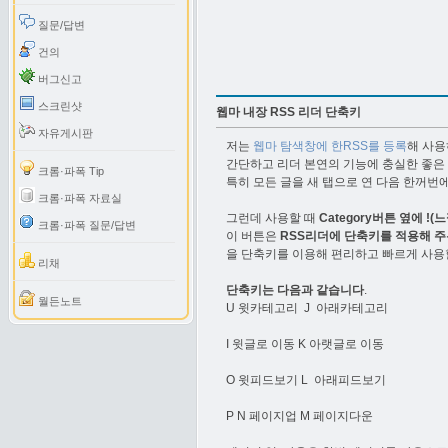
질문/답변
건의
버그신고
스크린샷
웹마 내장 RSS 리더 단축키
자유게시판
저는
웹마 탐색창에 한RSS를 등록
해 사
간단하고 리더 본연의 기능에 충실한 좋은 
크롬·파폭 Tip
특히 모든 글을 새 탭으로 연 다음 한꺼번에
크롬·파폭 자료실
그런데 사용할 때
Category버튼 옆에 !(
크롬·파폭 질문/답변
이 버튼은
RSS리더에 단축키를 적용해 주
을 단축키를 이용해 편리하고 빠르게 사용
리채
단축키는 다음과 같습니다
.
월든노트
U 윗카테고리 J 아래카테고리
I 윗글로 이동 K 아랫글로 이동
O 윗피드보기 L 아래피드보기
P N 페이지업 M 페이지다운