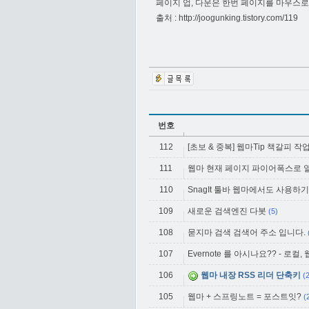
페이지 업, 다운은 한번 페이지를 마우스로
출처 :
http://joogunking.tistory.com/119
번호
112
[초보 & 중복] 웹마Tip 책갈피 작
111
웹마 현재 페이지 파이어폭스로 
110
SnagIt 툴바 웹마에서도 사용하기
109
새로운 검색엔진 다봇
(5)
108
묻지마 검색 검색어 주소 입니다.
107
Evernote 를 아시나요?? - 로컬,
106
웹마 내장 RSS 리더 단축키
(
105
웹마 + 스프링노트 = 포스트잇?
(