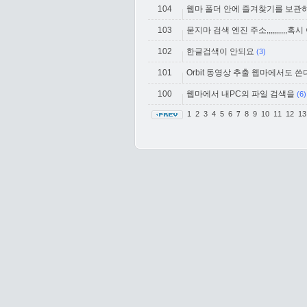
104
웹마 폴더 안에 즐겨찾기를 보관
103
묻지마 검색 엔진 주소,,,,,,,,,,혹시 아시는
102
한글검색이 안되요
(3)
101
Orbit 동영상 추출 웹마에서도 쓴
100
웹마에서 내PC의 파일 검색을
(6)
1
2
3
4
5
6
8
9
10
11
12
1
7