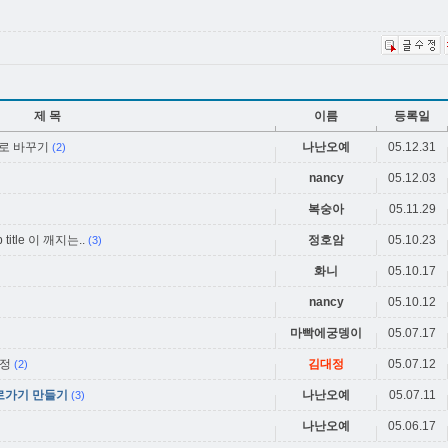
제 목
이름
등록일
로 바꾸기
나난오예
05.12.31
(2)
nancy
05.12.03
복숭아
05.11.29
 title 이 깨지는..
정호암
05.10.23
(3)
화니
05.10.17
nancy
05.10.12
마빡에궁뎅이
05.07.17
설정
김대정
05.07.12
(2)
로가기 만들기
나난오예
05.07.11
(3)
나난오예
05.06.17