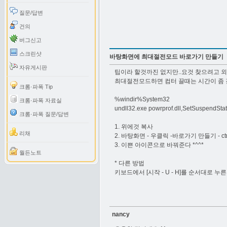
질문/답변
건의
버그신고
스크린샷
바탕화면에 최대절전모드 바로가기 만들기
자유게시판
팁이라 할것까진 없지만..요것 찾으려고 외
최대절전모드하면 컴터 끌때는 시간이 좀 
크롬·파폭 Tip
%windir%System32
크롬·파폭 자료실
undll32.exe powrprof.dll,SetSuspendSta
크롬·파폭 질문/답변
1. 위에것 복사
리채
2. 바탕화면 - 우클릭 -바로가기 만들기 - ctr
3. 이쁜 아이콘으로 바꿔준다 *^^*
월든노트
* 다른 방법
키보드에서 [시작 - U - H]를 순서대로 누른
nancy