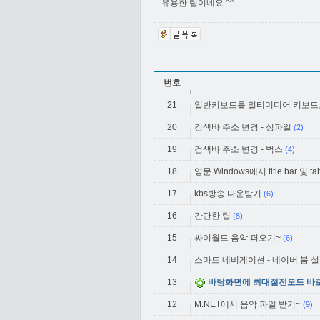
유용한 팁이네요 ^^
번호
21
일반키보드를 멀티미디어 키보드
20
검색바 주소 변경 - 심파일
(2)
19
검색바 주소 변경 - 벅스
(4)
18
영문 Windows에서 title bar 및 tab
17
kbs방송 다운받기
(6)
16
간단한 팁
(8)
15
싸이월드 음악 퍼오기~
(6)
14
스마트 네비게이션 - 네이버 붐 
13
바탕화면에 최대절전모드 바
12
M.NET에서 음악 파일 받기~
(9)