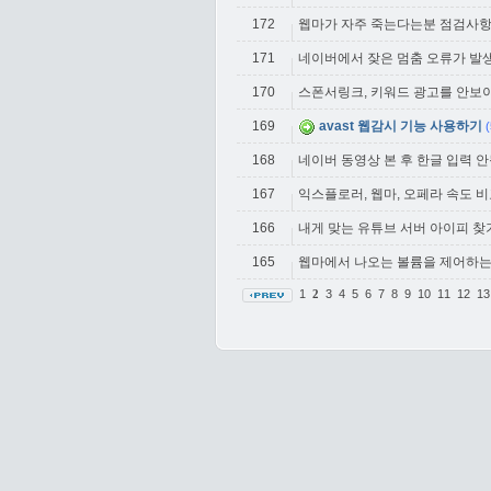
172
웹마가 자주 죽는다는분 점검사
171
네이버에서 잦은 멈춤 오류가 발
170
스폰서링크, 키워드 광고를 안보이
169
avast 웹감시 기능 사용하기
(
168
네이버 동영상 본 후 한글 입력 안될
167
익스플로러, 웹마, 오페라 속도 
166
내게 맞는 유튜브 서버 아이피 찾
165
웹마에서 나오는 볼륨을 제어하
1
3
4
5
6
7
8
9
10
11
12
1
2