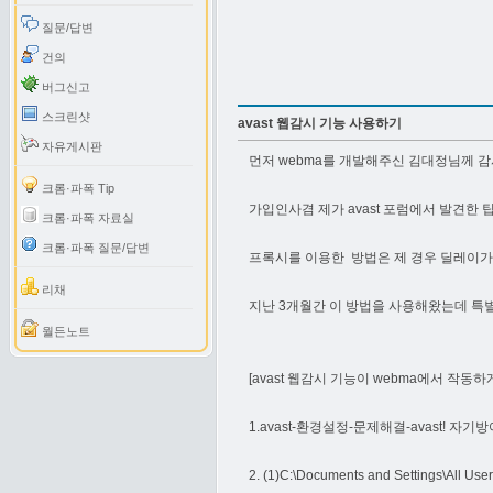
질문/답변
건의
버그신고
스크린샷
avast 웹감시 기능 사용하기
자유게시판
먼저 webma를 개발해주신 김대정님께 감
크롬·파폭 Tip
가입인사겸 제가 avast 포럼에서 발견한 
크롬·파폭 자료실
크롬·파폭 질문/답변
프록시를 이용한 방법은 제 경우 딜레이가
리채
지난 3개월간 이 방법을 사용해왔는데 특별
월든노트
[avast 웹감시 기능이 webma에서 작동하
1.avast-환경설정-문제해결-avast! 
2. (1)C:\Documents and Settings\All 