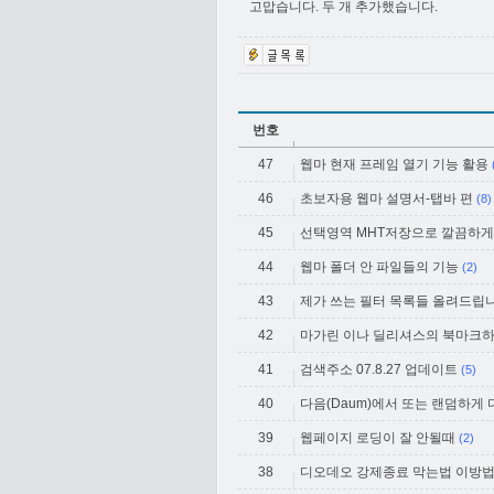
고맙습니다. 두 개 추가했습니다.
번호
47
웹마 현재 프레임 열기 기능 활용
46
초보자용 웹마 설명서-탭바 편
(8)
45
선택영역 MHT저장으로 깔끔하게
44
웹마 폴더 안 파일들의 기능
(2)
43
제가 쓰는 필터 목록들 올려드립니
42
마가린 이나 딜리셔스의 북마크하
41
검색주소 07.8.27 업데이트
(5)
40
다음(Daum)에서 또는 랜덤하게
39
웹페이지 로딩이 잘 안될때
(2)
38
디오데오 강제종료 막는법 이방