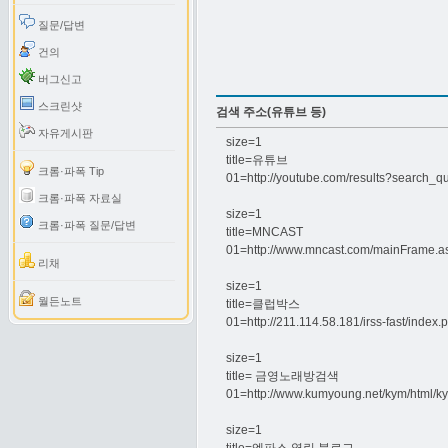
질문/답변
건의
버그신고
스크린샷
검색 주소(유튜브 등)
자유게시판
size=1
title=유튜브
크롬·파폭 Tip
01=http://youtube.com/results?search_q
크롬·파폭 자료실
size=1
크롬·파폭 질문/답변
title=MNCAST
01=http://www.mncast.com/mainFrame
리채
size=1
월든노트
title=클럽박스
01=http://211.114.58.181/irss-fast/index
size=1
title= 금영노래방검색
01=http://www.kumyoung.net/kym/html/k
size=1