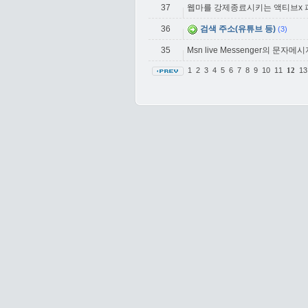
37
웹마를 강제종료시키는 액티브x 
36
검색 주소(유튜브 등)
(3)
35
Msn live Messenger의 문자
1
2
3
4
5
6
7
8
9
10
11
1
12