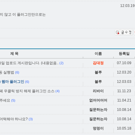
12.03.19
 하지 않고 이 플러그인만으로는
제 목
이름
등록일
 파일 업로드 게시판입니다. (내용없음..
김대정
07.10.09
(2)
자동 실행법
블루
12.03.20
(6)
y) 웹마 플러그인
블루
12.03.03
(6)
카페 우클릭 방지 해제 플러그인 소스
리바이
11.11.23
(4)
어주세요
없어어어어
11.04.21
(5)
질문하는자
10.08.14
 어떡해야 하나요?
질문하는자
10.08.14
(3)
멍멍이
10.05.18