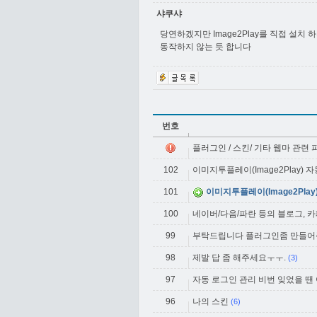
샤쿠샤
당연하겠지만 Image2Play를 직접 설치
동작하지 않는 듯 합니다
번호
플러그인 / 스킨/ 기타 웹마 관련
102
이미지투플레이(Image2Play) 
101
이미지투플레이(Image2Pla
100
네이버/다음/파란 등의 블로그, 
99
부탁드립니다 플러그인좀 만들
98
제발 답 좀 해주세요ㅜㅜ.
(3)
97
자동 로그인 관리 비번 잊었을 땐
96
나의 스킨
(6)