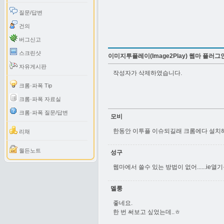
질문/답변
건의
버그신고
스크린샷
이미지투플레이(Image2Play) 웹마 플러그
자유게시판
작성자가 삭제하였습니다.
크롬·파폭 Tip
크롬·파폭 자료실
크롬·파폭 질문/답변
모비
한동안 이투플 이슈되길래 크롬에다 설치해서
리채
월든노트
성구
웹마에서 쓸수 있는 방법이 없어......i
멜룽
좋네요.
한 번 써보고 싶었는데..ㅎ