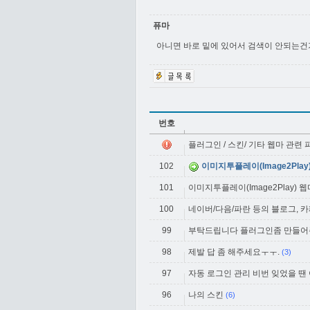
퓨마
아니면 바로 밑에 있어서 검색이 안되는건가
번호
플러그인 / 스킨/ 기타 웹마 관련
102
이미지투플레이(Image2Play
101
이미지투플레이(Image2Play) 
100
네이버/다음/파란 등의 블로그, 
99
부탁드립니다 플러그인좀 만들
98
제발 답 좀 해주세요ㅜㅜ.
(3)
97
자동 로그인 관리 비번 잊었을 땐
96
나의 스킨
(6)