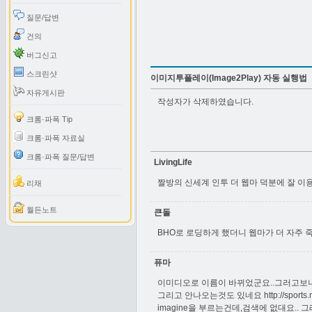
질문/답변
건의
버그신고
스크린샷
이미지투플레이(Image2Play) 자동 실행법
자유게시판
작성자가 삭제하였습니다.
크롬·파폭 Tip
크롬·파폭 자료실
크롬·파폭 질문/답변
LivingLife
짤방의 신세계 인투 더 웹마 덕분에 잘 이
리채
월든노트
큰돌
BHO로 로딩하게 했더니 웹마가 더 자주 
퓨마
이미디오로 이름이 바뀌었군요..그러고보니 
그리고 안나오는것도 있네요
http://spor
imagine을 부르는건데,검색에 없대요..