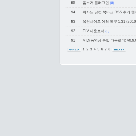
95
음소거 플러그인
(8)
94
위자드 닷컴 북마크 RSS 추가 
93
옥션사이트 에러 복구 1.31 (2010-
92
FLV 다운로더
(5)
91
MID(동영상 통합 다운로더) v0.9.0
2
3
4
5
6
7
8
1