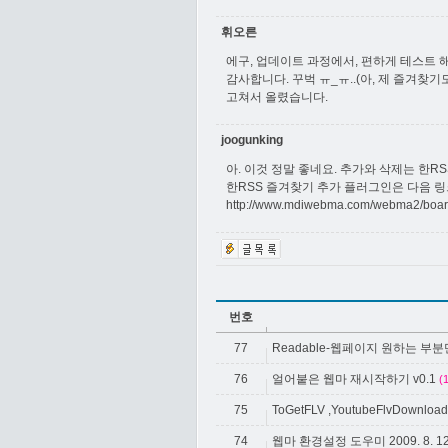
휘오른
에구, 업데이트 과정에서, 편하게 테스트 해
감사합니다. 꾸벅 ㅠ_ㅠ..(아, 제 즐겨찾기도
고쳐서 올렸습니다.
joogunking
아. 이것 정말 좋네요. 추가와 삭제는 한R
한RSS 즐겨찾기 추가 플러그인은 다음 링크
http://www.mdiwebma.com/webma2/bo
번호
77
Readable-웹페이지 원하는 부
76
얼어붙은 웹마 재시작하기 v0.1
(
75
ToGetFLV ,YoutubeFlvDownload(
74
웹마 환경설정 도우미 2009. 8. 