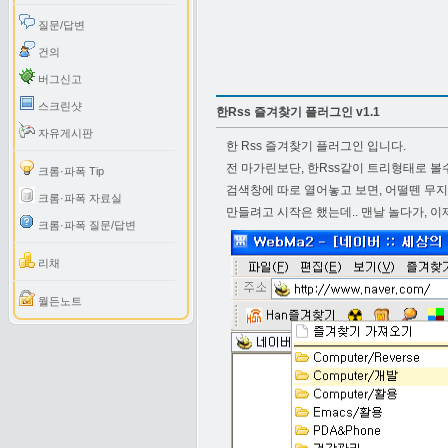
질문/답변
건의
버그신고
스크린샷
한Rss 즐겨찾기 플러그인 v1.1
자유게시판
한 Rss 즐겨찾기 플러그인 입니다.
전 마가린보단, 한Rss같이 트리형태로 볼
크롬·파폭 Tip
검색창에 따로 열어놓고 보면, 어떨뗀 무지~
크롬·파폭 자료실
만들려고 시작은 했는데.. 맨날 놀다가, 이제 
크롬·파폭 질문/답변
리채
월든노트