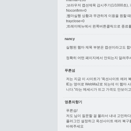
interval=200
;브라우저 캡션제목 감시주기(1/1000초), 
Noconfirm=0
;웹마실행 상황과 무관하게 이용을 원할 때(
trayclose=0
;트레이메뉴에서 왼쪽버튼클릭으로 종료를 원
nancy
실행된 웹마 제목 부분은 캡션이라고도 합니다
정확히 어떤 페이지에서 안되는지 알려주
푸른섬
저는 지금 이 사이트가 '옥션사이트 에러 
IE는 영어로 WebMa2로 되는데 이 웹마 
니다."라는 메세시가 뜨고 가격도 안보이고
영혼의향기
푸른섬/
저도 님이 질문할 걸 몰라서 내내 고민하
플러그인 설정하고 옥션사이트 에러 복구를 더
바꿔주세요