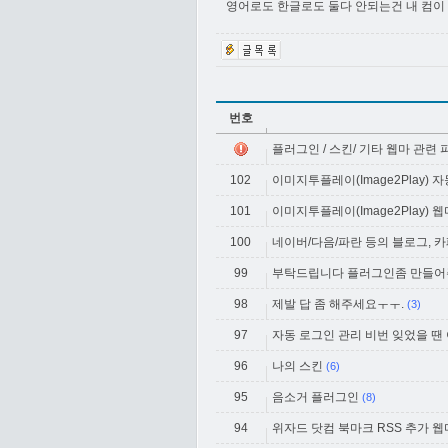
영어로도 한글로도 둘다 안되는건 내 컴이
번호
플러그인 / 스킨/ 기타 웹마 관련
102
이미지투플레이(Image2Play) 
101
이미지투플레이(Image2Play) 
100
네이버/다음/파란 등의 블로그, 
99
부탁드립니다 플러그인좀 만들
98
제발 답 좀 해주세요ㅜㅜ.
(3)
97
자동 로그인 관리 비번 잊었을 땐
96
나의 스킨
(6)
95
음소거 플러그인
(8)
94
위자드 닷컴 북마크 RSS 추가 