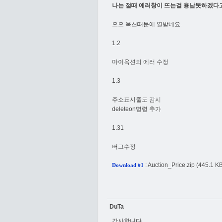
나는 절때 에러창이 뜨는걸 용납못하겠다고 
으으 옥션때문에 열받네요.
1.2
마이옥션의 에러 수정
1.3
주소표시줄도 감시
deleteon명령 추가
1.31
버그수정
:
Auction_Price.zip
(445.1 KB
Download #1
DuTa
감사합니다.