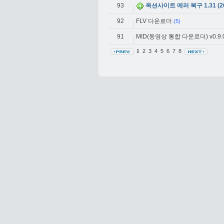
93
옥션사이트 에러 복구 1.31 (201
92
FLV 다운로더
(5)
91
MID(동영상 통합 다운로더) v0.9.0
2
3
4
5
6
7
8
1