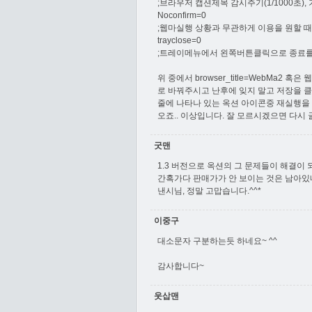
;브라우저 캡션제목 감시주기(1/1000초), 
Noconfirm=0
;웹마실행 상황과 무관하게 이용을 원할 때(
trayclose=0
;트레이메뉴에서 왼쪽버튼클릭으로 종료를 원
위 중에서 browser_title=WebMa2 혹
로 바꿔주시고 난후에 잊지 말고 저장을 클릭
줄에 나타나 있는 옥션 아이콘중 재실행을 
오죠.. 이상입니다. 잘 모르시겠으면 다시 
굿맨
1.3 버전으로 옥션의 그 문제들이 해결이 
간혹가다 판매가가 안 보이는 것은 남아있
낸시님, 정말 고맙습니다.^^*
이중구
대소문자 구분하는듯 하네요~ ^^
감사합니다~
웃삽맨