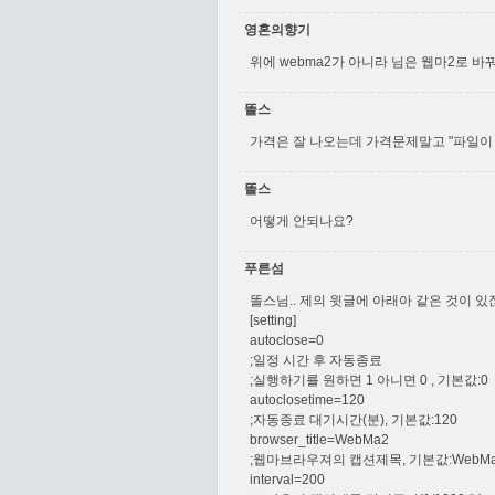
영혼의향기
위에 webma2가 아니라 님은 웹마2로 바
똘스
가격은 잘 나오는데 가격문제말고 "파일이 
똘스
어떻게 안되나요?
푸른섬
똘스님.. 제의 윗글에 아래아 같은 것이 있잖아
[setting]
autoclose=0
;일정 시간 후 자동종료
;실행하기를 원하면 1 아니면 0 , 기본값:0
autoclosetime=120
;자동종료 대기시간(분), 기본값:120
browser_title=WebMa2
;웹마브라우져의 캡션제목, 기본값:WebM
interval=200