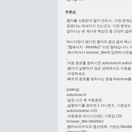
푸른섬
웹마를 사용한지 얼마 안되서...가장 문제는
찾겠다는 메세지가 뜨는군요. 가장 문제는.
잘아시는 분 계시면 핵심만 좀 간단히 알려주시
메시지창이 떴다면 웹마의 캡션 끝의 텍스
;"웹페이지 - WebMa2" 이런 형태입니다. 
;복사하셔서 browser_title에 입력하시면
;
;자동 종료를 원하시면 autoclose와 autoc
;웹마가 실행되지 않은 상태에서도 이용을 원
;수정하세요.
;빠르게 종료를 원하시는 분을 trayclose
[setting]
autoclose=0
;일정 시간 후 자동종료
;실행하기를 원하면 1 아니면 0 , 기본값:0
autoclosetime=120
;자동종료 대기시간(분), 기본값:120
browser_title=WebMa2
;웹마브라우져의 캡션제목, 기본값:WebM