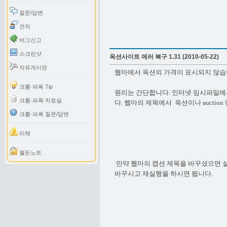
질문/답변
건의
버그신고
스크린샷
옥션사이트 에러 복구 1.31 (2010-05-22)
자유게시판
웹마에서 옥션의 가격이 표시되지 않습
크롬·파폭 Tip
원리는 간단합니다. 인터넷 임시파일에서 
크롬·파폭 자료실
다. 웹마의 제목에서
옥션이나 aucti
크롬·파폭 질문/답변
리채
월든노트
만약 웹마의 캡션 제목을 바꾸셨으면 설
바꾸시고 재실행을 하시면 됩니다.