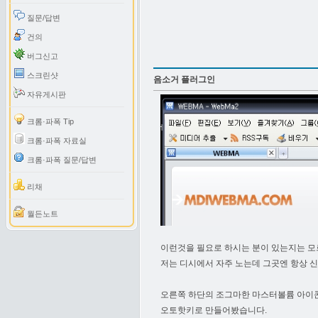
질문/답변
건의
버그신고
스크린샷
음소거 플러그인
자유게시판
크롬·파폭 Tip
크롬·파폭 자료실
크롬·파폭 질문/답변
리채
월든노트
이런것을 필요로 하시는 분이 있는지는 모르
저는 디시에서 자주 노는데 그곳엔 항상 신
오른쪽 하단의 조그마한 마스터볼륨 아이
오토핫키로 만들어봤습니다.