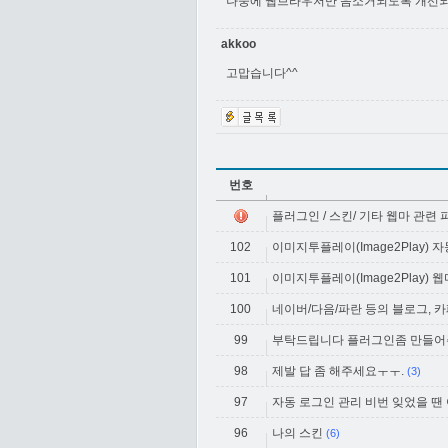
나중에 웹브라우저만 음소거되도록 개선되면
akkoo
고맙습니다^^
번호
플러그인 / 스킨/ 기타 웹마 관련
102
이미지투플레이(Image2Play) 
101
이미지투플레이(Image2Play) 
100
네이버/다음/파란 등의 블로그, 
99
부탁드립니다 플러그인좀 만들
98
제발 답 좀 해주세요ㅜㅜ.
(3)
97
자동 로그인 관리 비번 잊었을 땐
96
나의 스킨
(6)