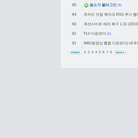
95
음소거 플러그인
(8)
94
위자드 닷컴 북마크 RSS 추가 
93
옥션사이트 에러 복구 1.31 (2010-
92
FLV 다운로더
(5)
91
MID(동영상 통합 다운로더) v0.9.0
2
3
4
5
6
7
8
1