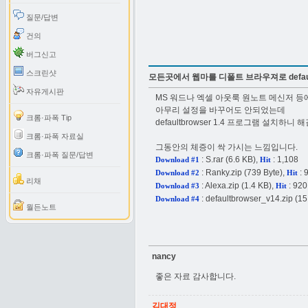
질문/답변
건의
버그신고
스크린샷
모든곳에서 웹마를 디폴트 브라우져로 default
자유게시판
MS 워드나 엑셀 아웃룩 원노트 메신저 등
아무리 설정을 바꾸어도 안되었는데
크롬·파폭 Tip
defaultbrowser 1.4 프로그램 설치하
크롬·파폭 자료실
그동안의 체증이 싹 가시는 느낌입니다.
크롬·파폭 질문/답변
:
S.rar
(6.6 KB),
: 1,108
Download #1
Hit
:
Ranky.zip
(739 Byte),
: 
Download #2
Hit
리채
:
Alexa.zip
(1.4 KB),
: 920
Download #3
Hit
:
defaultbrowser_v14.zip
(15
Download #4
월든노트
nancy
좋은 자료 감사합니다.
김대정