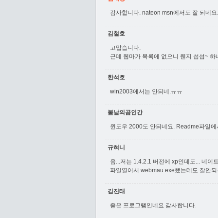
감사합니다. nateon msn에서도 잘 되네요
김철호
고맙습니다.
근데 웹마가 목록에 없으니 웬지 섭섭~ 하
한석호
win2003에서는 안되네.ㅠㅠ
봄날의곰인간
윈도우 2000도 안되네요. Readme파일
규혀니
음...저는 1.4.2.1 버전에 xp인데도..
파일열어서 webmau.exe했는데도 잘안되
김진태
좋은 프로그램인네요 감사합니다.