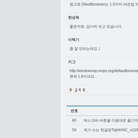
참고로 Dfaultbrowser는 1.5까지 버전업
한성욱
좋은자료..감사히 쓰고 있습니다.
이택기
좀 잘 안되는데요../
키그
http://windowsxp.mvps.org/defaultbrowse
현재 1.8이네요...
번호
60
태스크바 버튼을 마음대로 옮기자 Taskb
59
제가 쓰는 한글판TightVNC_v12