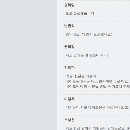
권혁일
오오 잘쓰겠습니다~
변환식
안되네요;; 왜인지 모르겠네요;
권혁일
저도 안되는 것 같습니다 -_-;
김요한
엑셀, 한글은 되는데
네이트온에서는 뉴스 클릭하면 IE로 떠요..
네이트에서 되는 분들 방법 좀 가르쳐 주세
이철우
다되는데 저도 네이트온은 이상하네요 흠;
조성현
저도 방금 깔아서 해봤는데 안되는군요.대