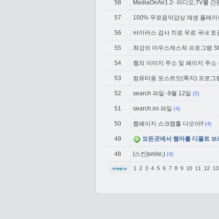
58
MediaOnAir1.2- 라디오,TV
57
100% 무료음악감상 재생 플레이어 
56
바이러스 검사 치료 무료 국내 
55
최강의 마우스제스쳐 프로그램 Stro
54
웹의 이미지 주소 및 페이지 주소
53
컴퓨터용 포스트잇(쪽지) 프로그
52
search 파일 -9월 12일
(5)
51
search.ini 파일
(4)
50
웹페이지 스크랩툴 다모아!!
(4)
49
모든곳에서 웹마를 디폴트 브라우져
48
[스킨]smile;)
(4)
1
2
3
4
5
6
7
8
9
10
11
12
1