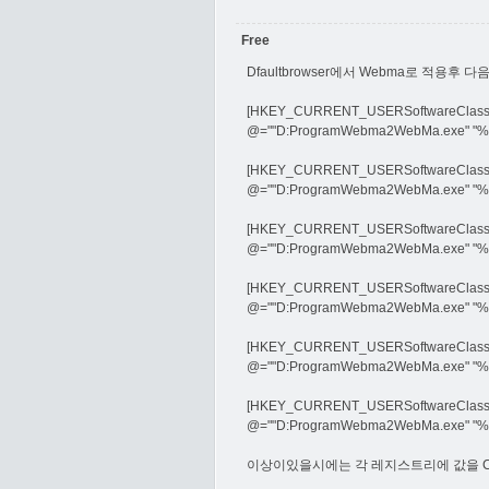
Free
Dfaultbrowser에서 Webma로 적용
[HKEY_CURRENT_USERSoftwareClasse
@=""D:ProgramWebma2WebMa.exe" "%
[HKEY_CURRENT_USERSoftwareClasse
@=""D:ProgramWebma2WebMa.exe" "%
[HKEY_CURRENT_USERSoftwareClasse
@=""D:ProgramWebma2WebMa.exe" "%
[HKEY_CURRENT_USERSoftwareClass
@=""D:ProgramWebma2WebMa.exe" "%
[HKEY_CURRENT_USERSoftwareClasses
@=""D:ProgramWebma2WebMa.exe" "%
[HKEY_CURRENT_USERSoftwareClass
@=""D:ProgramWebma2WebMa.exe" "%
이상이있을시에는 각 레지스트리에 값을 C:Progra