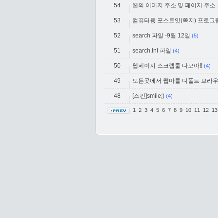
54
웹의 이미지 주소 및 페이지 주소
53
컴퓨터용 포스트잇(쪽지) 프로그
52
search 파일 -9월 12일
(5)
51
search.ini 파일
(4)
50
웹페이지 스크랩툴 다모아!!
(4)
49
모든곳에서 웹마를 디폴트 브라우져로 
48
[스킨]smile;)
(4)
1
2
3
4
5
6
7
8
9
10
11
12
1