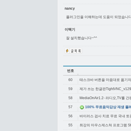
nancy
플러그인을 이해하는데 도움이 되었습니다
이택기
잘 설치했습니다~^^
번호
60
태스크바 버튼을 마음대로 옮기자 Taskb
59
제가 쓰는 한글판TightVNC_v12
58
MediaOnAir1.2- 라디오,TV
57
100% 무료음악감상 재생 플레
56
바이러스 검사 치료 무료 국내 
55
최강의 마우스제스쳐 프로그램 Stro