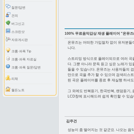
질문/답변
건의
버그신고
스크린샷
100% 무료음악감상 재생 플레이어 "온뮤즈(O
자유게시판
온뮤즈는 어떠한 가입절차 없이 유저분들이
니다.
크롬·파폭 Tip
스트리밍 방식으로 플레이되므로 여러 곡을
크롬·파폭 자료실
다. 그뿐 아니라 문득 듣고 싶은 노래가 
크롬·파폭 질문/답변
들을 수 있습니다. 온뮤즈는 사용자들의 검
만으로 곡을 추가 할 수 있으며 검색리스트
리채
된 곡은 플레이어를 종료 후 재실행 하셔도
월든노트
그 외에도 반복듣기, 한곡반복, 랜덤듣기
LCD창에 표시해드려 쉽게 확인할 수 있습
김주건
성능이 좀 떨어지는 것 같군요. 나오는 음악도