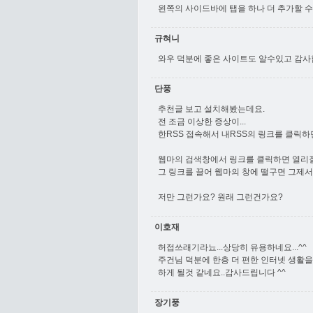
왼쪽의 사이드바에 탭을 하나 더 추가할 수
규혀니
와우 덕분에 좋은 사이트도 알수있고 감사
단풍
추천글 보고 설치해봤는데요.
전 조금 이상한 증상이...
한RSS 접속해서 내RSS의 링크를 클릭하
웹마의 검색창에서 링크를 클릭하면 열리질
그 링크를 끌어 웹마의 창에 떨구면 그제
저만 그런가요? 원래 그런건가요?
이호재
허접쓰래기라뇨...상당히 유용하네요...^^
주건님 덕분에 한층 더 편한 인터넷 생활을
하게 될것 같네요..감사드립니다 ^^
장기풍