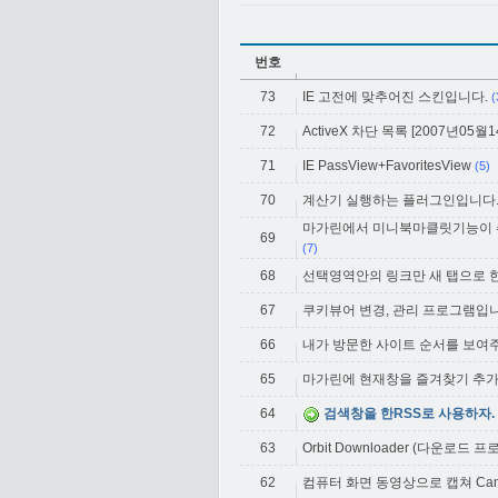
번호
73
IE 고전에 맞추어진 스킨입니다.
(
72
ActiveX 차단 목록 [2007년05월14일
71
IE PassView+FavoritesView
(5)
70
계산기 실행하는 플러그인입니다..
마가린에서 미니북마클릿기능이 
69
(7)
68
선택영역안의 링크만 새 탭으로 한
67
쿠키뷰어 변경, 관리 프로그램입니
66
내가 방문한 사이트 순서를 보여
65
마가린에 현재창을 즐겨찾기 추
64
검색창을 한RSS로 사용하자.
63
Orbit Downloader (다운로드 
62
컴퓨터 화면 동영상으로 캡쳐 CamSt