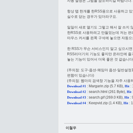
사용 설명은 그림을 참조하시길 바랍니다.
항상 탭 한개를 한RSS용으로 사용하고 
실수로 닫는 경우가 있더라구요.
일일이 새로 열기도 그렇고 해서 잘 쓰지 
한RSS로 사용하려고 만들었는데 저는 편
마우스 커서를 왼쪽 구석에 놓으면 자동으로
한 RSS가 무슨 서비스인지 알고 싶으시면
RSS리더기의 기능도 좋지만 온라인에 
놓는 기능이 있어서 더욱 좋은 것 같습니다
(주의점: 도구-옵션-왜임마 옵션-일반설정
편함이 있습니다)
(주의점: 웹마의 검색창 기능을 자주 사용하
:
Margarin.zip
(5.7 KB),
: 
Download #1
Hit
:
search.html
(261 Byte),
Download #2
Hit
:
search.gif
(269.0 KB),
: 
Download #3
Hit
:
Keepvid.zip
(1.4 KB),
: 
Download #4
Hit
이철우