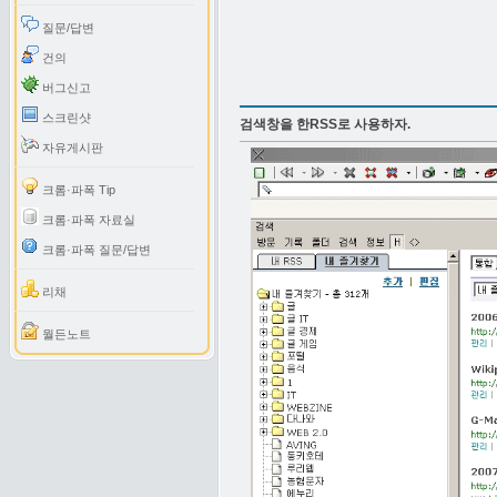
질문/답변
건의
버그신고
스크린샷
검색창을 한RSS로 사용하자.
자유게시판
크롬·파폭 Tip
크롬·파폭 자료실
크롬·파폭 질문/답변
리채
월든노트