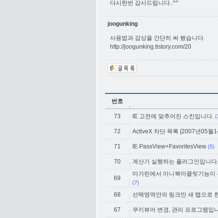
다시한번 감사드립니다..^^
joogunking
사용법과 감상을 간단히 써 봤습니다.
http://joogunking.tistory.com/20
번호
73
IE 고전에 맞추어진 스킨입니다.
(
72
ActiveX 차단 목록 [2007년05월14일
71
IE PassView+FavoritesView
(5)
70
계산기 실행하는 플러그인입니다..
마가린에서 미니북마클릿기능이 
69
(7)
68
선택영역안의 링크만 새 탭으로 한
67
쿠키뷰어 변경, 관리 프로그램입니