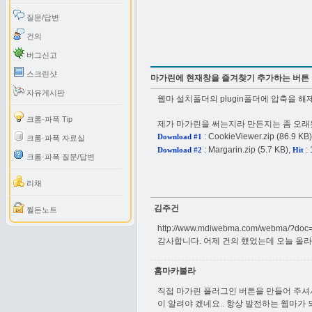
질문/답변
건의
버그신고
스크린샷
마가린에 현재창을 즐겨찾기 추가하는 버튼
자유게시판
웹마 설치폴더의 plugin폴더에 압축을 
크롬·파폭 Tip
제가 마가린을 써는지라 만든지는 좀 오래
:
CookieViewer.zip
(86.9 KB)
Download #1
크롬·파폭 자료실
:
Margarin.zip
(5.7 KB),
: 
Download #2
Hit
크롬·파폭 질문/답변
리채
김주건
월든노트
http://www.mdiwebma.com/webma/?doc
감사합니다. 어제 건의 했었는데 오늘 올라
훔마카불라
직접 마가린 플러그인 버튼을 만들어 주셔서
이 알려야 겠네요.. 항상 발전하는 웹마가