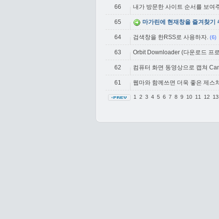
66
내가 방문한 사이트 순서를 보여
65
마가린에 현재창을 즐겨찾기 
64
검색창을 한RSS로 사용하자.
(6)
63
Orbit Downloader (다운로드 
62
컴퓨터 화면 동영상으로 캡쳐 CamSt
61
웹마와 함께쓰면 더욱 좋은 제스
1
2
3
4
5
6
7
8
9
10
11
12
1