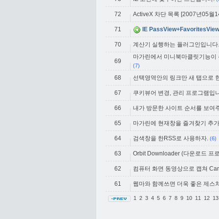
72
ActiveX 차단 목록 [2007년05월14일
71
IE PassView+FavoritesVie
70
계산기 실행하는 플러그인입니다..
마가린에서 미니북마클릿기능이 
69
(7)
68
선택영역안의 링크만 새 탭으로 한
67
쿠키뷰어 변경, 관리 프로그램입니
66
내가 방문한 사이트 순서를 보여
65
마가린에 현재창을 즐겨찾기 추
64
검색창을 한RSS로 사용하자.
(6)
63
Orbit Downloader (다운로드 
62
컴퓨터 화면 동영상으로 캡쳐 CamSt
61
웹마와 함께쓰면 더욱 좋은 제스
1
2
3
4
5
6
7
8
9
10
11
12
1