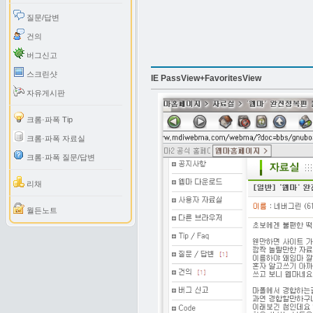
질문/답변
건의
버그신고
스크린샷
IE PassView+FavoritesView
자유게시판
크롬·파폭 Tip
크롬·파폭 자료실
크롬·파폭 질문/답변
리채
월든노트