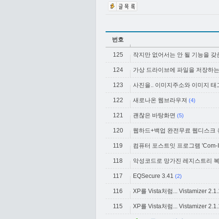
번호
125
작지만 없어서는 안 될 기능을 갖춘 비
124
가상 드라이브에 파일을 저장하는 
123
사진을.. 이미지주소와 이미지 태
122
새로나온 웹브라우져
(4)
121
괜찮은 바탕화면
(5)
120
웹하드+백업 완전무료 웹디스크
119
컴퓨터 포스트잇 프로그램 'Com-It2 [컴
118
악성코드로 망가진 레지스트리 복구
117
EQSecure 3.41
(2)
116
XP를 Vista처럼... Vistamizer 2.1.1.
115
XP를 Vista처럼... Vistamizer 2.1.1.