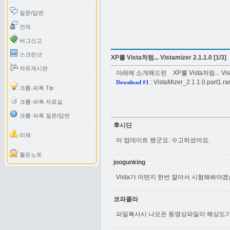
질문/답변
건의
버그신고
스크린샷
XP를 Vista처럼... Vistamizer 2.1.1.0 [1/3]
자유게시판
아래에 소개해드린
XP를 Vista처럼... Vist
:
VistaMizer_2.1.1.0.part1.ra
Download #1
크롬·파폭 Tip
크롬·파폭 자료실
크롬·파폭 질문/답변
후시딘
리채
아 업데이트 됐군요. 수고하셨어요.
월든노트
joogunking
Vista가 어떤지 한번 깔아서 시험해봐야
코파콜라
파일복사시 나오은 동영상파일이 해상도가 