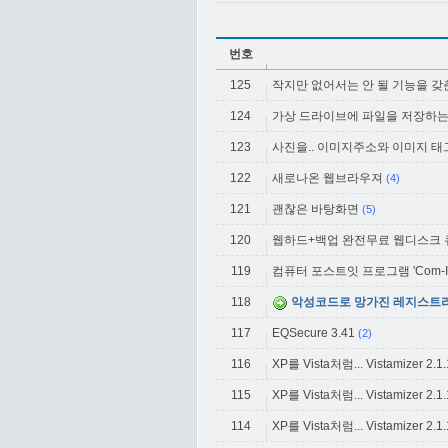
번호
125
작지만 없어서는 안 될 기능을 갖춘 비
124
가상 드라이브에 파일을 저장하는 
123
사진을.. 이미지주소와 이미지 태
122
새로나온 웹브라우져
(4)
121
괜찮은 바탕화면
(5)
120
웹하드+백업 완전무료 웹디스크
119
컴퓨터 포스트잇 프로그램 'Com-It2 [컴
118
악성코드로 망가진 레지스트리 
117
EQSecure 3.41
(2)
116
XP를 Vista처럼... Vistamizer 2.1.1.
115
XP를 Vista처럼... Vistamizer 2.1.1.
114
XP를 Vista처럼... Vistamizer 2.1.1.