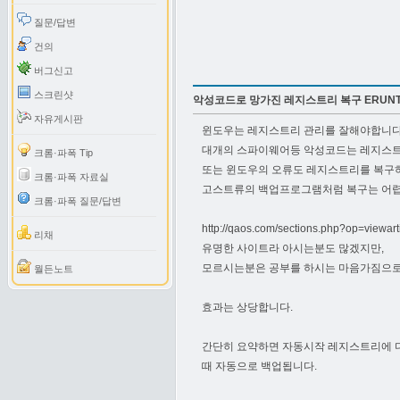
질문/답변
건의
버그신고
스크린샷
악성코드로 망가진 레지스트리 복구 ERUN
자유게시판
윈도우는 레지스트리 관리를 잘해야합니다
대개의 스파이웨어등 악성코드는 레지스트
크롬·파폭 Tip
또는 윈도우의 오류도 레지스트리를 복구하
크롬·파폭 자료실
고스트류의 백업프로그램처럼 복구는 어렵
크롬·파폭 질문/답변
http://qaos.com/sections.php?op=viewar
리채
유명한 사이트라 아시는분도 많겠지만,
모르시는분은 공부를 하시는 마음가짐으로.
월든노트
효과는 상당합니다.
간단히 요약하면 자동시작 레지스트리에 다
때 자동으로 백업됩니다.