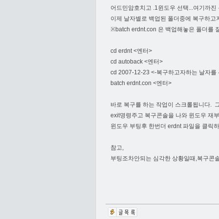
어드민암호치고 .1윈도우 선택...여기까진
이제 날자별로 백업된 폴더중에 복구하고자하는
※batch erdnt.con 은 백업해놓은 폴더를 
cd erdnt <엔터>
cd autoback <엔터>
cd 2007-12-23 <-복구하고자하는 날자
batch erdnt.con <엔터>
바로 복구를 하는 작업이 스크롤됩니다. 
exit명령주고 복구콘솔을 나와 윈도우 재
윈도우 부팅후 한번더 erdnt 파일을 클
참고,
부팅조차안되는 심각한 상황일때,복구콘솔 말