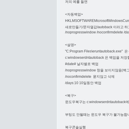
저의 예를 들면
<자동백업>
HKLMSOFTWAREMicrosoftWindowsC
새로만들기/문자열값/autoback 이라고 하고 값데이터는
/noprogresswindow /noconfirmdelete /da
<설명>
"C:Program Files\eruntautoback.ex
c:windowserdntautoback 은 백업을 저
#date# 날자별로 백업
/noprogresswindow 창을 보이지않음(
/noconfirmdelete 묻지않고 삭제
/days:10 10일동안 백업
<복구>
윈도우복구는 c:windowserdntautob
부팅도 안될때는 윈도우 복구가 불가능합니
복구콘솔실행