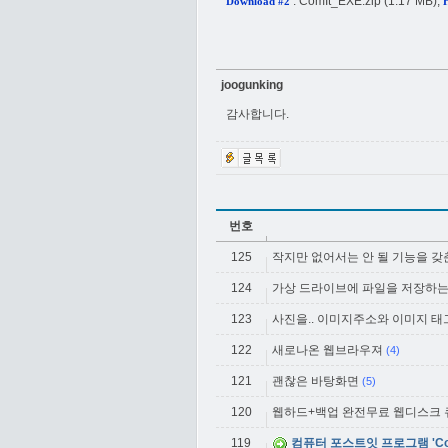
:
ComIt_EXE.zip
(1.17 MB),
Download #2
joogunking
감사합니다.
번호
125
작지만 없어서는 안 될 기능을 갖춘 비
124
가상 드라이브에 파일을 저장하는 
123
사진을.. 이미지주소와 이미지 태
122
새로나온 웹브라우져
(4)
121
괜찮은 바탕화면
(5)
120
웹하드+백업 완전무료 웹디스크
119
컴퓨터 포스트잇 프로그램 'Com-It