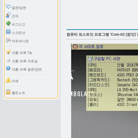
질문/답변
건의
버그신고
스크린샷
컴퓨터 포스트잇 프로그램 'Com-It2 [컴잇]' [2.
자유게시판
크롬·파폭 Tip
크롬·파폭 자료실
크롬·파폭 질문/답변
리채
월든노트