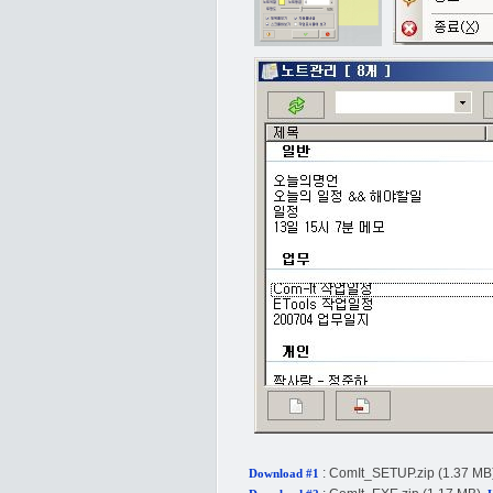
:
ComIt_SETUP.zip
(1.37 MB
Download #1