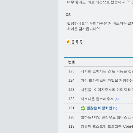
너무 좋네요. 바로 배경으로 했습니다. ^^
OS
깔끔하네요^^ 우리가족은 저 비스타란 
하여튼 감사합니다^^
번호
125
작지만 없어서는 안 될 기능을 갖춘 비
124
가상 드라이브에 파일을 저장하는 
123
사진을.. 이미지주소와 이미지 태
122
새로나온 웹브라우져
(4)
121
괜찮은 바탕화면
(5)
120
웹하드+백업 완전무료 웹디스크
119
컴퓨터 포스트잇 프로그램 'Com-It2 [컴