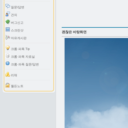
질문/답변
건의
버그신고
스크린샷
괜찮은 바탕화면
자유게시판
크롬·파폭 Tip
크롬·파폭 자료실
크롬·파폭 질문/답변
리채
월든노트