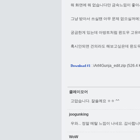
뭐 화면에 뭐 없습니다만 금속느낌이 좋
그냥 받아서 쓰실땐 아무 문제 없으실꺼에요 ~ 
궁금한게 있는데 아방트처럼 윈도우 고유에
혹시안되면 건의라도 해보고싶은데 윈도우 테
:
iArt4Gunja_edit.zip
(526.4 
Download #1
클레이모어
고맙습니다. 잘쓸께요 ㅎㅎ ^^
joogunking
우와... 정말 메탈 느낌이 나네요. 감사합니
WoW