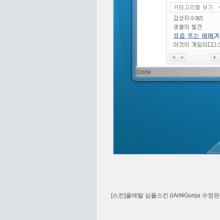
[스킨]올메탈 심플스킨 (iArt4Gunja 수정