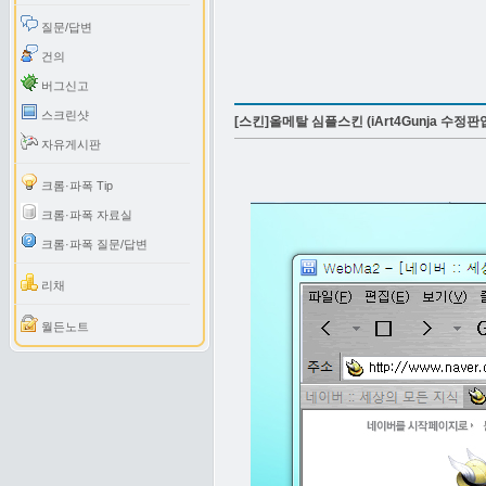
질문/답변
건의
버그신고
스크린샷
[스킨]올메탈 심플스킨 (iArt4Gunja 수정
자유게시판
크롬·파폭 Tip
크롬·파폭 자료실
크롬·파폭 질문/답변
리채
월든노트