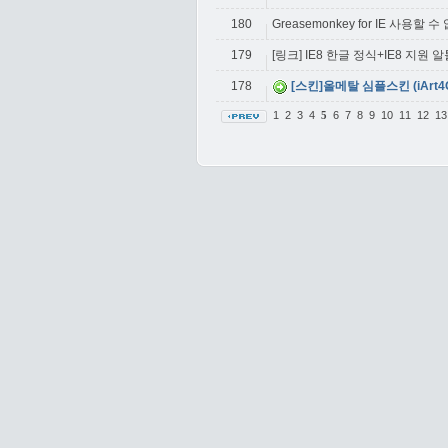
180
Greasemonkey for IE 사용할 
179
[링크] IE8 한글 정식+IE8 지원 
178
[스킨]올메탈 심플스킨 (iArt
1
2
3
4
6
7
8
9
10
11
12
1
5