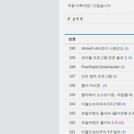
우왕 이뿌네영 ! 고맙습니다
번호
190
strokeit 새버전이 나왔군요
(6)
189
포터블 프로그램 전문 블로그
(5)
188
FreeRapid Downlaoder
(3)
187
단순 캡쳐 프로그램
(2)
186
웹마 아이콘..
(4)
185
웹마에서 소스보기등...작업할 때
184
더월드브라우져 3.0.2.5B
(5)
183
토탈커맨드 폴더바 (폴더전환 도우미
182
토탈커맨드 폴더바 1.9
(12)
181
더월드브라우저 3.0 알파
(4)