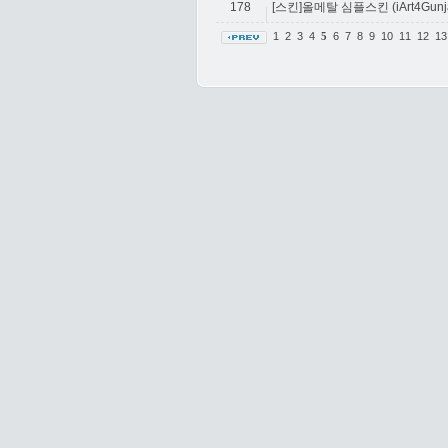
178
[스킨]올메탈 심플스킨 (iArt4Gu
1
2
3
4
6
7
8
9
10
11
12
1
5