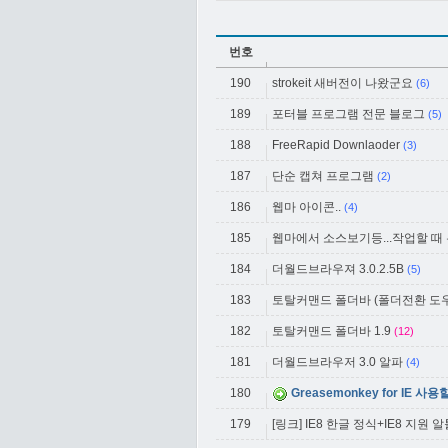
번호
190
strokeit 새버전이 나왔군요
(6)
189
포터블 프로그램 전문 블로그
(5)
188
FreeRapid Downlaoder
(3)
187
단순 캡쳐 프로그램
(2)
186
웹마 아이콘..
(4)
185
웹마에서 소스보기등...작업할 때
184
더월드브라우져 3.0.2.5B
(5)
183
토탈커맨드 폴더바 (폴더전환 도우미
182
토탈커맨드 폴더바 1.9
(12)
181
더월드브라우저 3.0 알파
(4)
180
Greasemonkey for IE 
179
[링크] IE8 한글 정식+IE8 지원 