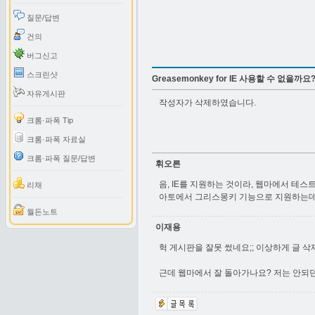
질문/답변
건의
버그신고
스크린샷
Greasemonkey for IE 사용할 수 없을까요
자유게시판
작성자가 삭제하였습니다.
크롬·파폭 Tip
크롬·파폭 자료실
크롬·파폭 질문/답변
휘오른
음, IE를 지원하는 것이라, 웹마에서 테스
리채
아토에서 그리스몽키 기능으로 지원하는데,
월든노트
이재용
헉 게시판을 잘못 썼네요;; 이상하게 글 
근데 웹마에서 잘 돌아가나요? 저는 안되