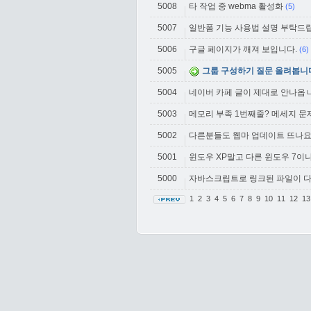
5008
타 작업 중 webma 활성화
(5)
5007
일반폼 기능 사용법 설명 부탁드
5006
구글 페이지가 깨져 보입니다.
(6)
5005
그룹 구성하기 질문 올려봅니
5004
네이버 카페 글이 제대로 안나옵ㄴ
5003
메모리 부족 1번째줄? 메세지 문제
5002
다른분들도 웹마 업데이트 뜨나요
5001
윈도우 XP말고 다른 윈도우 7이나
5000
자바스크립트로 링크된 파일이 다
1
2
3
4
5
6
7
8
9
10
11
12
1