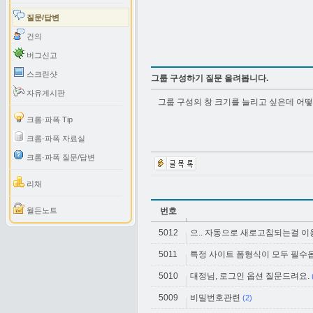
질문/답변
건의
버그신고
스크린샷
그룹 구성하기 질문 올려봅니다.
자유게시판
그룹 구성의 창 크기를 늘리고 싶은데 어떻
크롬·파폭 Tip
크롬·파폭 자료실
크롬·파폭 질문/답변
리채
월든노트
번호
5012
으.. 자동으로 새로고침되는걸 
5011
특정 사이트 폼형식이 모두 필수
5010
대정님, 로그인 옵션 질문드려요.
5009
비밀번호관련
(2)