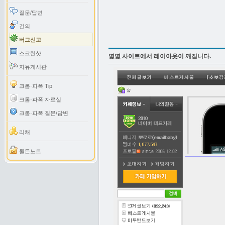
질문/답변
건의
버그신고
스크린샷
몇몇 사이트에서 레이아웃이 깨집니다.
자유게시판
크롬·파폭 Tip
크롬·파폭 자료실
크롬·파폭 질문/답변
리채
월든노트