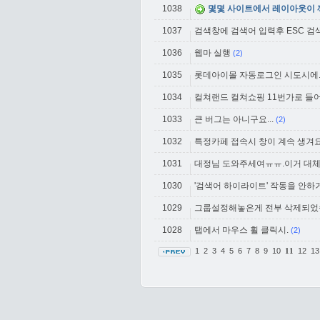
1038
몇몇 사이트에서 레이아웃이 
1037
검색창에 검색어 입력후 ESC 검
1036
웹마 실행
(2)
1035
롯데아이몰 자동로그인 시도시에.
1034
컬쳐랜드 컬쳐쇼핑 11번가로 들
1033
큰 버그는 아니구요...
(2)
1032
특정카페 접속시 창이 계속 생겨요.
1031
대정님 도와주세여ㅠㅠ.이거 대체 
1030
'검색어 하이라이트' 작동을 안
1029
그룹설정해놓은게 전부 삭제되었
1028
탭에서 마우스 휠 클릭시.
(2)
1
2
3
4
5
6
7
8
9
10
12
1
11