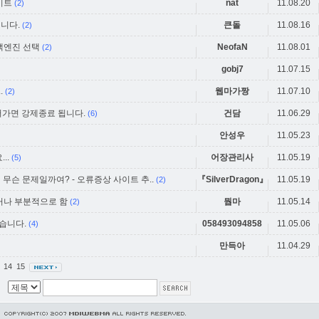
이트
nat
11.08.20
(2)
니다.
큰돌
11.08.16
(2)
색엔진 선택
NeofaN
11.08.01
(2)
gobj7
11.07.15
.
웹마가짱
11.07.10
(2)
어가면 강제종료 됩니다.
건담
11.06.29
(6)
안성우
11.05.23
..
어장관리사
11.05.19
(5)
무슨 문제일까여? - 오류증상 사이트 추..
『SilverDragon』
11.05.19
(2)
하거나 부분적으로 함
뭡마
11.05.14
(2)
습니다.
058493094858
11.05.06
(4)
만득아
11.04.29
3
14
15