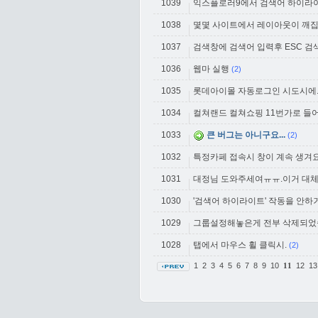
1039
익스플로러9에서 검색어 하이라
1038
몇몇 사이트에서 레이아웃이 깨집
1037
검색창에 검색어 입력후 ESC 검
1036
웹마 실행
(2)
1035
롯데아이몰 자동로그인 시도시에.
1034
컬쳐랜드 컬쳐쇼핑 11번가로 들
1033
큰 버그는 아니구요...
(2)
1032
특정카페 접속시 창이 계속 생겨요.
1031
대정님 도와주세여ㅠㅠ.이거 대체 
1030
'검색어 하이라이트' 작동을 안
1029
그룹설정해놓은게 전부 삭제되었
1028
탭에서 마우스 휠 클릭시.
(2)
1
2
3
4
5
6
7
8
9
10
12
1
11