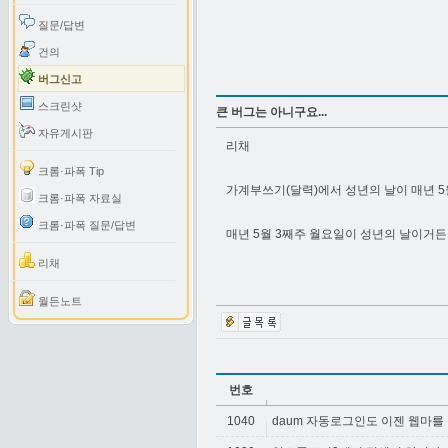
질문/답변
건의
버그신고
스크린샷
큰 버그는 아니구요...
자유게시판
리채
크롬·파폭 Tip
가계부쓰기(달력)에서 성년의 날이 매년 5
크롬·파폭 자료실
크롬·파폭 질문/답변
매년 5월 3째주 월요일이 성년의 날이거든요
리채
월든노트
번호
1040
daum 자동로그인도 이젠 웹마를