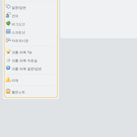
질문/답변
건의
버그신고
스크린샷
자유게시판
크롬·파폭 Tip
크롬·파폭 자료실
크롬·파폭 질문/답변
리채
월든노트