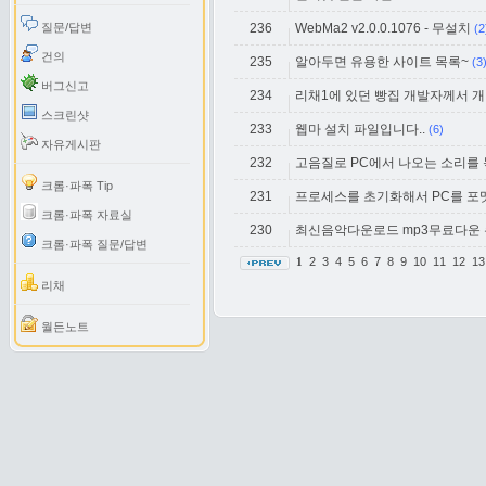
질문/답변
236
WebMa2 v2.0.0.1076 - 무설치
(2
건의
235
알아두면 유용한 사이트 목록~
(3
버그신고
234
리채1에 있던 빵집 개발자께서 
스크린샷
233
웹마 설치 파일입니다..
(6)
자유게시판
232
고음질로 PC에서 나오는 소리를
크롬·파폭 Tip
231
프로세스를 초기화해서 PC를 포
크롬·파폭 자료실
230
최신음악다운로드 mp3무료다운 쿠
크롬·파폭 질문/답변
2
3
4
5
6
7
8
9
10
11
12
1
1
리채
월든노트