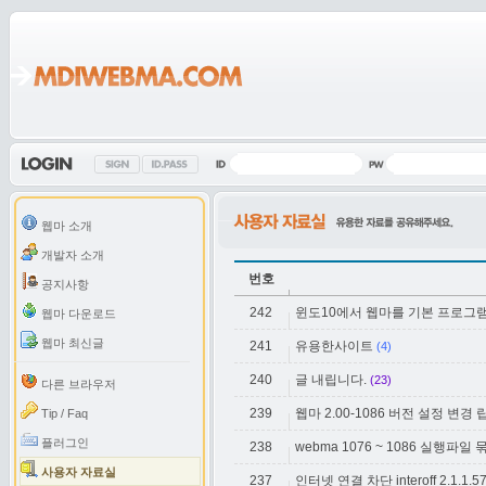
웹마 소개
개발자 소개
번호
공지사항
242
윈도10에서 웹마를 기본 프로그
웹마 다운로드
웹마 최신글
241
유용한사이트
(4)
240
글 내립니다.
(23)
다른 브라우저
239
웹마 2.00-1086 버전 설정 변경
Tip / Faq
플러그인
238
webma 1076 ~ 1086 실행파일 
사용자 자료실
237
인터넷 연결 차단 interoff 2.1.1.57-