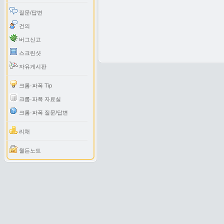
질문/답변
건의
버그신고
스크린샷
자유게시판
크롬·파폭 Tip
크롬·파폭 자료실
크롬·파폭 질문/답변
리채
월든노트