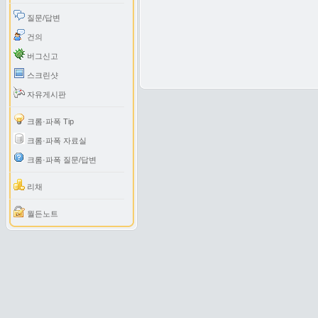
질문/답변
건의
버그신고
스크린샷
자유게시판
크롬·파폭 Tip
크롬·파폭 자료실
크롬·파폭 질문/답변
리채
월든노트