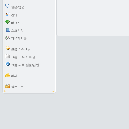
질문/답변
건의
버그신고
스크린샷
자유게시판
크롬·파폭 Tip
크롬·파폭 자료실
크롬·파폭 질문/답변
리채
월든노트