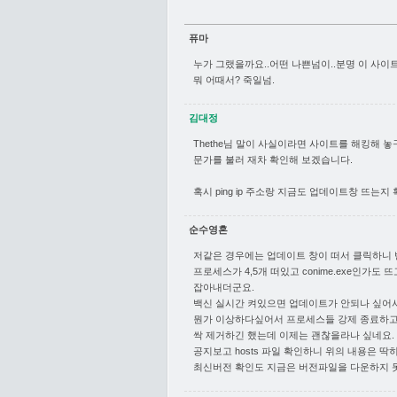
퓨마
누가 그랬을까요..어떤 나쁜넘이..분명 이 사
뭐 어때서? 죽일넘.
김대정
Thethe님 말이 사실이라면 사이트를 해킹해 
문가를 불러 재차 확인해 보겠습니다.
혹시 ping ip 주소랑 지금도 업데이트창 뜨는지
순수영혼
저같은 경우에는 업데이트 창이 떠서 클릭하니 반응
프로세스가 4,5개 떠있고 conime.exe인가
잡아내더군요.
백신 실시간 켜있으면 업데이트가 안되나 싶어
뭔가 이상하다싶어서 프로세스들 강제 종료하고 M
싹 제거하긴 했는데 이제는 괜찮을라나 싶네요.
공지보고 hosts 파일 확인하니 위의 내용은 딱히
최신버전 확인도 지금은 버전파일을 다운하지 못