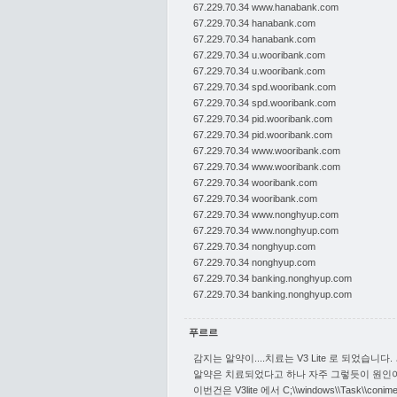
67.229.70.34 www.hanabank.com
67.229.70.34 hanabank.com
67.229.70.34 hanabank.com
67.229.70.34 u.wooribank.com
67.229.70.34 u.wooribank.com
67.229.70.34 spd.wooribank.com
67.229.70.34 spd.wooribank.com
67.229.70.34 pid.wooribank.com
67.229.70.34 pid.wooribank.com
67.229.70.34 www.wooribank.com
67.229.70.34 www.wooribank.com
67.229.70.34 wooribank.com
67.229.70.34 wooribank.com
67.229.70.34 www.nonghyup.com
67.229.70.34 www.nonghyup.com
67.229.70.34 nonghyup.com
67.229.70.34 nonghyup.com
67.229.70.34 banking.nonghyup.com
67.229.70.34 banking.nonghyup.com
푸르르
감지는 알약이....치료는 V3 Lite 로 되었습니다.
알약은 치료되었다고 하나 자주 그렇듯이 원인이 아
이번건은 V3lite 에서 C;\\windows\\Task\\co