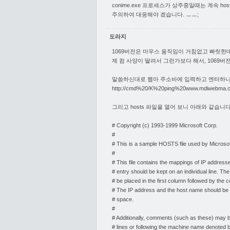
conime.exe 프로세스가 상주중일때는 계속 ho
주의하여 대응해야 겠습니다. ㅡㅡ;
도라지
1069버전은 마우스 움직임이 거침없고 빠릿한
제 컴 사양이 딸려서 그런가보다 해서, 1069버
말씀하신대로 웹마 주소바에 입력하고 엔터하니까
http://cmd%20/K%20ping%20www.mdiwebma.
그리고 hosts 파일을 열어 보니 아래와 같습니다
# Copyright (c) 1993-1999 Microsoft Corp.
#
# This is a sample HOSTS file used by Microso
#
# This file contains the mappings of IP addres
# entry should be kept on an individual line. Th
# be placed in the first column followed by the
# The IP address and the host name should be 
# space.
#
# Additionally, comments (such as these) may be
# lines or following the machine name denoted b