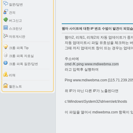
질문/답변
건의
버그신고
스크린샷
웹마 사이트에 대한 IP 변조 수법이 발견이 되었습
자유게시판
웹마2, 리채1, 리채2의 자동 업데이트가 중
자동 업데이트시 파일 유효성을 체크하는 
크롬·파폭 Tip
그때 까지 업데이트 창이 뜨는 경우는 업데
크롬·파폭 자료실
주소바에
크롬·파폭 질문/답변
cmd /K ping www.mdiwebma.com
라고 입력후 실행하여
리채
Ping www.mdiwebma.com [115.71.239
월든노트
위 IP가 아닌 다른 IP가 노출된다면
c:\Windows\System32\drivers\etc\hosts
이 파일을 열어서 mdiwebma.com 항목이