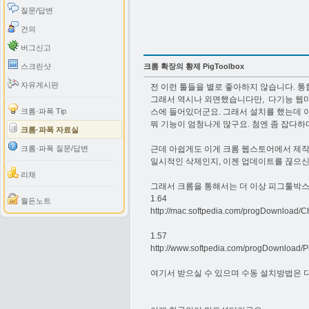
질문/답변
건의
버그신고
스크린샷
크롬 확장의 황제 PigToolbox
자유게시판
전 이런 툴들을 별로 좋아하지 않습니다. 통
그래서 역시나 외면했습니다만, 다기능 웹마
크롬·파폭 Tip
스에 들어있더군요. 그래서 설치를 했는데 
뭐 기능이 엄청나게 많구요. 첨엔 좀 잡다
크롬·파폭 자료실
크롬·파폭 질문/답변
근데 아쉽게도 이게 크롬 웹스토어에서 제작
일시적인 삭제인지, 이젠 업데이트를 끊으신
리채
그래서 크롬을 통해서는 더 이상 피그툴박스
1.64
월든노트
http://mac.softpedia.com/progDownload/
1.57
http://www.softpedia.com/progDownload/
여기서 받으실 수 있으며 수동 설치방법은 