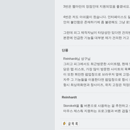
3번은 웹마만의 장점인데 지원되었음 좋겠네요.
4번은 저도 아쉬움이 컸습니다. 인터페이스도 잘
안의 불안함은 존재하기에 좀 불편해도 그냥 로
그런데 피그 제작자님이 타당성만 있다면 건의반영
본문에 언급한 기능들 대부분 제가 건의한 거고
단풍
Reinhardt님 성구님
그리고 피그에서도 최근방문한 사이트탭, 현재 
닫은 탭 리스트, 가장 많이 방문한 사이트의 목
이 또한 쬐만한 팝업창으로 브라우저 옆에 고정
자주 그 기능들을 이용한다면 팝업창으로 항시 
항시 최상위화면과 창사이즈, 위치 고정은 적
Reinhardt
StorokeIt을 휠 버튼으로 사용하는 걸 추천하고 
마우스 제스춰 지원하는 프로그램과 버튼 겹칠 