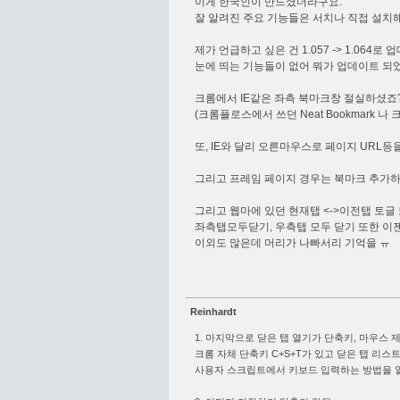
이게 한국인이 만드셨더라구요.
잘 알려진 주요 기능들은 서치나 직접 설치
제가 언급하고 싶은 건 1.057 -> 1.064로
눈에 띄는 기능들이 없어 뭐가 업데이트 되
크롬에서 IE같은 좌측 북마크창 절실하셨죠
(크롬플로스에서 쓰던 Neat Bookmark 
또, IE와 달리 오른마우스로 페이지 URL등
그리고 프레임 페이지 경우는 북마크 추가하
그리고 웹마에 있던 현재탭 <->이전탭 토글 
좌측탭모두닫기, 우측탭 모두 닫기 또한 이젠
이외도 많은데 머리가 나빠서리 기억을 ㅠ
Reinhardt
1. 마지막으로 닫은 탭 열기가 단축키, 마우스 
크롬 자체 단축키 C+S+T가 있고 닫은 탭 리스
사용자 스크립트에서 키보드 입력하는 방법을 알면 가