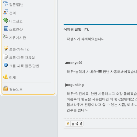
질문/답변
건의
버그신고
스크린샷
삭제된 글입니다.
자유게시판
작성자가 삭제하였습니다.
크롬·파폭 Tip
크롬·파폭 자료실
antonyo99
크롬·파폭 질문/답변
와우~능력자 시네요~!!!! 한번 사용해봐야겠습니
리채
joogunking
월든노트
와우~멋진데요. 한번 사용해보고 소감 올리겠습
이름부터 한글을 사용했다면 더 좋았을텐데요.스피
웹브라우저 전쟁이라고 할 수 있는 지금, 또 
건투를 빕니다.