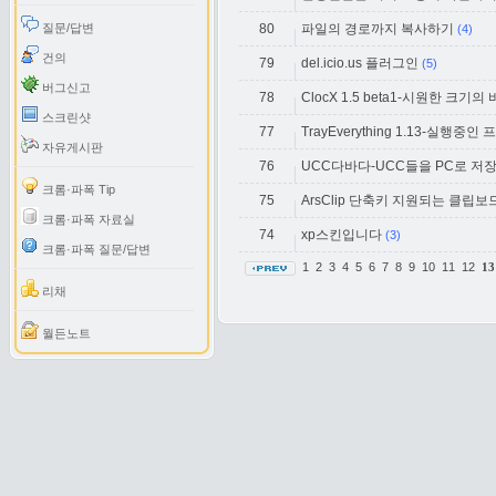
질문/답변
80
파일의 경로까지 복사하기
(4)
건의
79
del.icio.us 플러그인
(5)
버그신고
78
ClocX 1.5 beta1-시원한 크기
스크린샷
77
TrayEverything 1.13-실행중
자유게시판
76
UCC다바다-UCC들을 PC로 저
크롬·파폭 Tip
75
ArsClip 단축키 지원되는 클립
크롬·파폭 자료실
74
xp스킨입니다
(3)
크롬·파폭 질문/답변
1
2
3
4
5
6
7
8
9
10
11
12
13
리채
월든노트