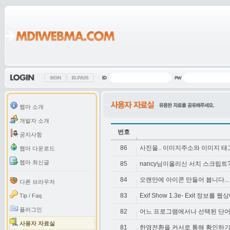
웹마 소개
개발자 소개
번호
공지사항
86
사진을.. 이미지주소와 이미지 태
웹마 다운로드
웹마 최신글
85
nancy님이올리신 서치 스크립트
84
오랜만에 아이콘 만들어 봅니다...
다른 브라우저
83
Exif Show 1.3e- Exit 정보를
Tip / Faq
플러그인
82
어느 프로그램에서나 선택된 단
사용자 자료실
81
한영전환을 커서로 통해 확인하