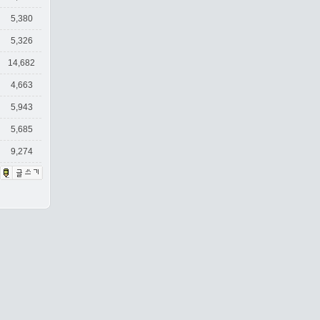
5,380
5,326
14,682
4,663
5,943
5,685
9,274