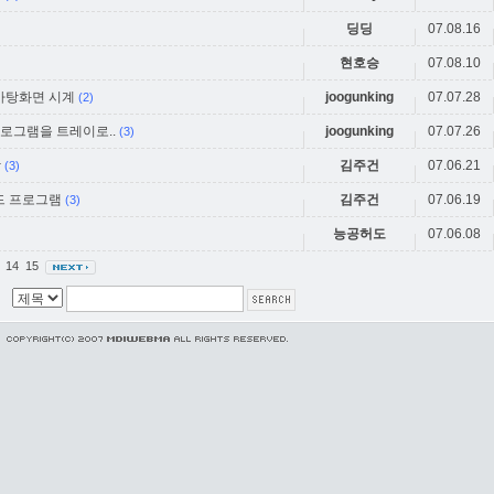
딩딩
07.08.16
현호승
07.08.10
의 바탕화면 시계
joogunking
07.07.28
(2)
인 프로그램을 트레이로..
joogunking
07.07.26
(3)
장
김주건
07.06.21
(3)
보드 프로그램
김주건
07.06.19
(3)
능공허도
07.06.08
14
15