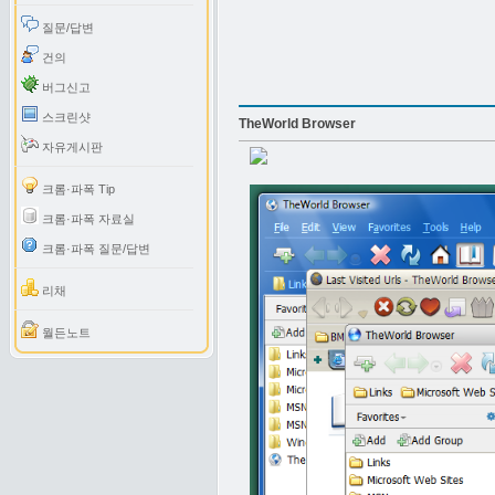
질문/답변
건의
버그신고
스크린샷
TheWorld Browser
자유게시판
크롬·파폭 Tip
크롬·파폭 자료실
크롬·파폭 질문/답변
리채
월든노트