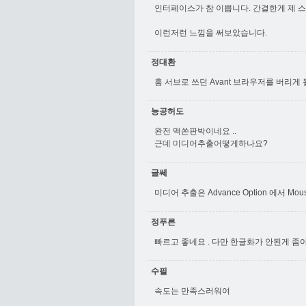
인터페이스가 참 이쁩니다. 간결한게 제 스
이런저런 느낌을 써보았습니다.
정대환
흠 서브로 쓰던 Avant 브라우저를 버리게
능공허도
완전 맥쏜판박이네요 ..
근데 미디어추출어떻게하나요?
글쎄
미디어 추출은 Advance Option 에서 Mo
정푸른
빠르고 좋네요 . 다만 한글화가 안된게 좀
수필
속도는 만족스러워여