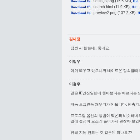
:
settings.png
(15.5 KB),
:
Download #2
Hit
:
search.html
(11.9 KB),
:
Download #3
Hit
:
preview2.png
(137.2 KB),
Download #4
H
김대정
잠깐 써 봤는데.. 좋네요.
이철우
이거 띄우고 있으니까 네이트온 접속할때 뜨
이철우
같은 IE엔진일텐데 웹마보다는 빠르다는 
자동 로그인폼 채우기가 안됩니다. 단축키
프로그램 옵션의 방법이 맥쏜과 비슷하네요 
일에 설정이 모조리 들어가서 괜찮아 보입니
한글 지원 안되는 것 같은데 되나요??