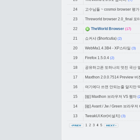
24
고수님들 ~ cosmoi browser 
23
Threworld browser 2.0_fina
22
TheWorld Browser
(17)
21
쇼커샤 ($hortcutia)
(2)
20
WebMa1.4.3B4 - XP스타일
(3)
19
Firefox 1.5.0.4
(2)
18
공유하고픈 또하나의 멋진 국산
17
Maxthon 2.0.0.7514 Preview
16
여기에다 쓰면 안되는줄 알지만 
15
[펌] Maxthon 브라우저 VS 웹마
(
14
[펌] Avant / Jw / Green 브라우
13
TweakUI.Kor(비설치)
(3)
1
2
3
5
4