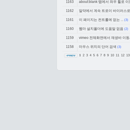
1163
about:blank 탭에서 좌우 휠로 
1162
알약에서 계속 트로이 바이러스
1161
이 페이지는 컨트롤에 없는 ...
(3)
1160
웹마 설치폴더에 도움말 없음
(2)
1159
vimeo 전체화면에서 재생바 이
1158
마우스 위치의 단어 검색
(3)
2
3
4
5
6
7
8
9
10
11
12
1
1