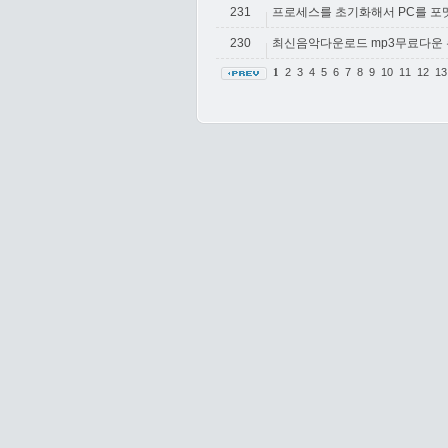
231
프로세스를 초기화해서 PC를 포
230
최신음악다운로드 mp3무료다운 쿠
2
3
4
5
6
7
8
9
10
11
12
1
1