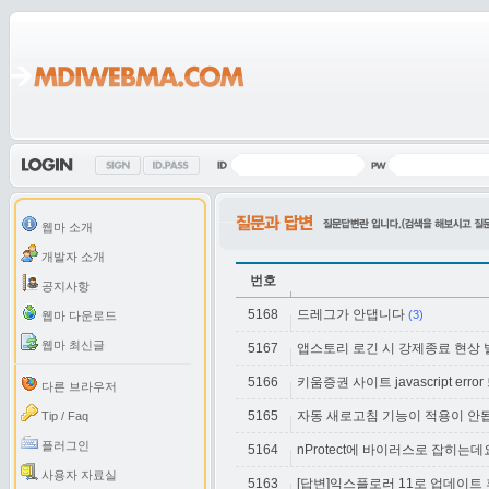
웹마 소개
개발자 소개
번호
공지사항
5168
드레그가 안댑니다
(3)
웹마 다운로드
웹마 최신글
5167
앱스토리 로긴 시 강제종료 현상 
5166
키움증권 사이트 javascript err
다른 브라우저
5165
자동 새로고침 기능이 적용이 안
Tip / Faq
플러그인
5164
nProtect에 바이러스로 잡히는데
사용자 자료실
5163
[답변]익스플로러 11로 업데이트