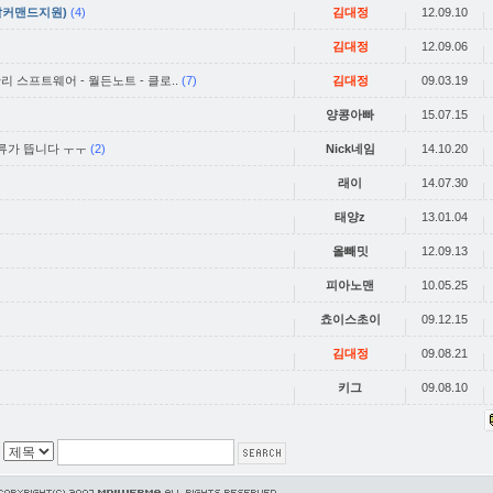
토탈커맨드지원)
(4)
김대정
12.09.10
김대정
12.09.06
 스프트웨어 - 월든노트 - 클로..
(7)
김대정
09.03.19
양콩아빠
15.07.15
류가 뜹니다 ㅜㅜ
(2)
Nick네임
14.10.20
래이
14.07.30
태양z
13.01.04
올빼밋
12.09.13
피아노맨
10.05.25
쵸이스초이
09.12.15
김대정
09.08.21
키그
09.08.10