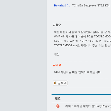
:
TCmdBarSetup.exe
(276.9 KB),
Download #1
김철수
덕분에 웹마와 함께 토탈커맨더 폴더바를 잘 사
Win7 X64의 사용과 더불어 TC도 TOTALCMD
(적어도 제가 시도해본 바로는) 아쉽게도, 폴더바
TOTALCMD64.exe로 확장시켜 주실 수는 
배상
김대정
64bit 지원하는 버전 업데이트 했습니다.
번호
레지스트리 즐겨찾기 툴: EasyRegistry