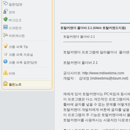
질문/답변
건의
버그신고
스크린샷
토탈커맨더 폴더바 2.1 (64bit 토탈커맨드지원)
자유게시판
토탈커맨더 폴더바 2.1
------------------------------------------
크롬·파폭 Tip
토탈커맨더 프로그램에 달라붙어서 폴더변경
크롬·파폭 자료실
크롬·파폭 질문/답변
토탈커맨더 폴더바 2.1
공식사이트: http://www.mdiwebma.com
리채
개발자 : 김대정 (
mdiwebma@daum.net
)
월든노트
제에게 있어 토탈커맨더는 PC켜짐과 동시에
이 프로그램은 다소 개인적인 프로그램이며
툴바에 글자를 넣을 수 없는 문제를 어떻
토탈커맨더 개발자에게 버튼에 글자를 넣을 
이 프로그램의 주 기능은 토탈커맨더에서 폴
토탈커맨더를 사용하시는 사용자만 다운로