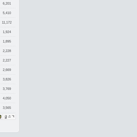
6,201
5,410
11,172
1,924
1,895
2,228
2,227
2,669
3,826
3,769
4,050
3,565