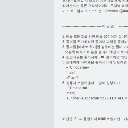
혹시나 필요할 지 모르는 사용자들이 있어서
라이센스는 물론 프리웨어이며, 무차별 복제
이 프로그램의 소스코드는
mdiwebma@dau
---------------------------------- 메 뉴 얼 ----------
1. 바를 드래그를 하면 바를 움직이게 합니다
2. 폴더를 추가하려면 폴더나 파일을 폴더바
3. 폴더를 [아래로 추가]한 경우에는 폴더
오른쪽 마우스 버튼을 눌러서 해당 서브 
4. 팝업메뉴를 출력시에 Ctrl+클릭하면 해
5. 트레이에 아이콘을 출력시키지 않으려면
--TCmdbar.ini--
[main]
bTray=0
6. 실행시 토탈커맨더도 같이 실행하기
--TCmdbar.ini--
[main]
launcher=e:AppTotalcmd7.01TOTALCM
버전은 2.1과 동일하며 64bit 토탈커맨