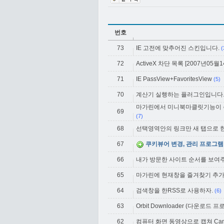
번호
73
IE 고전에 맞추어진 스킨입니다.
(
72
ActiveX 차단 목록 [2007년05월14일
71
IE PassView+FavoritesView
(5)
70
계산기 실행하는 플러그인입니다..
마가린에서 미니북마클릿기능이 
69
(7)
68
선택영역안의 링크만 새 탭으로 한
67
쿠키뷰어 변경, 관리 프로그램
66
내가 방문한 사이트 순서를 보여
65
마가린에 현재창을 즐겨찾기 추
64
검색창을 한RSS로 사용하자.
(6)
63
Orbit Downloader (다운로드 
62
컴퓨터 화면 동영상으로 캡쳐 CamSt