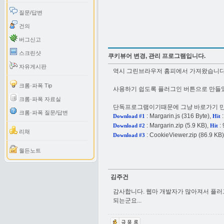
질문/답변
건의
버그신고
스크린샷
쿠키뷰어 변경, 관리 프로그램입니다.
자유게시판
역시 그린브라우저 홈피에서 가져왔습니다
크롬·파폭 Tip
사용하기 쉽도록 플러그인 버튼으로 만들
크롬·파폭 자료실
단독프로그램이기때문에 그냥 바로가기 만
크롬·파폭 질문/답변
:
Margarin.js
(316 Byte),
:
Download #1
Hit
:
Margarin.zip
(5.9 KB),
: 
Download #2
Hit
리채
:
CookieViewer.zip
(86.9 KB)
Download #3
월든노트
김주건
감사합니다. 웹마 개발자가 많아져서 플러
되는군요...