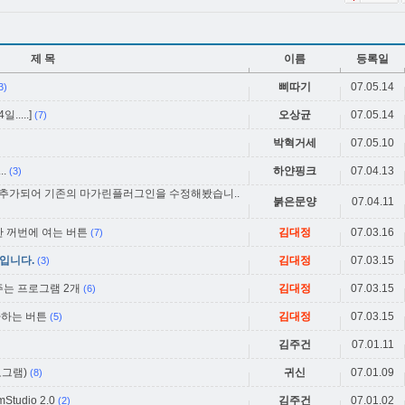
제 목
이름
등록일
삐따기
07.05.14
3)
.....]
오상균
07.05.14
(7)
박혁거세
07.05.10
.
하얀핑크
07.04.13
(3)
추가되어 기존의 마가린플러그인을 수정해봤습니..
붉은문양
07.04.11
 꺼번에 여는 버튼
김대정
07.03.16
(7)
입니다.
김대정
07.03.15
(3)
주는 프로그램 2개
김대정
07.03.15
(6)
가하는 버튼
김대정
07.03.15
(5)
김주건
07.01.11
프로그램)
귀신
07.01.09
(8)
udio 2.0
김주건
07.01.02
(2)